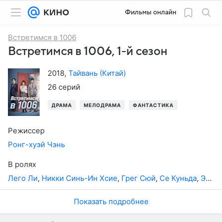
Фильмы онлайн
Встретимся в 1006
Встретимся в 1006, 1-й сезон
2018
,
Тайвань (Китай)
26 серий
ДРАМА
МЕЛОДРАМА
ФАНТАСТИКА
ДЕТЕКТИВ
Режиссер
Ронг-хуэй Чэнь
В ролях
Лего Ли
,
Никки Синь-Ин Хсие
,
Грег Сюй
,
Се Куньда
,
Эджи Се
Показать подробнее