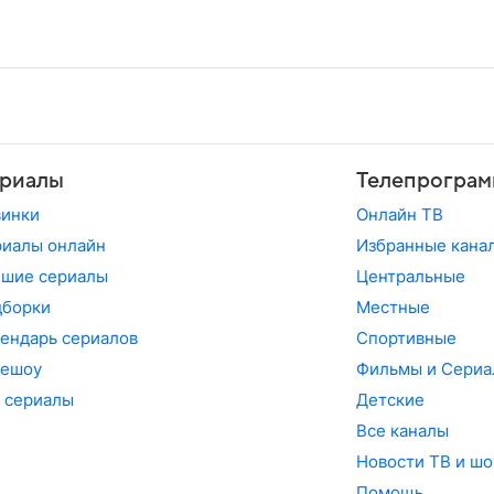
риалы
Телепрограм
винки
Онлайн ТВ
иалы онлайн
Избранные кана
чшие сериалы
Центральные
дборки
Местные
ендарь сериалов
Спортивные
лешоу
Фильмы и Сериа
 сериалы
Детские
Все каналы
Новости ТВ и шо
Помощь