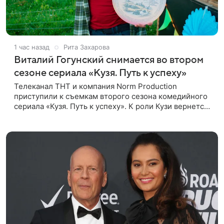
1 час назад
Рита Захарова
Виталий Гогунский снимается во втором
сезоне сериала «Кузя. Путь к успеху»
Телеканал ТНТ и компания Norm Production
приступили к съемкам второго сезона комедийного
сериала «Кузя. Путь к успеху». К роли Кузи вернется
Виталий Гогунский. Вместе с ним в новом сезоне
сыграют Денис Бузин,