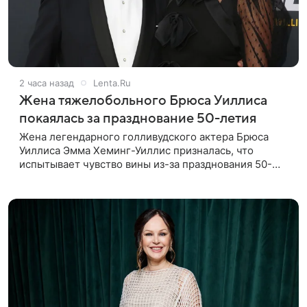
2 часа назад
Lenta.Ru
Жена тяжелобольного Брюса Уиллиса
покаялась за празднование 50-летия
Жена легендарного голливудского актера Брюса
Уиллиса Эмма Хеминг-Уиллис призналась, что
испытывает чувство вины из-за празднования 50-
летия на фоне тяжелой болезни мужа. Об этом
пишет Daily Mail. Эмма заявила,