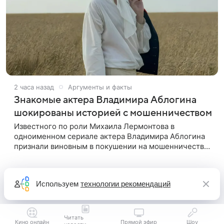
2 часа назад
Аргументы и факты
Знакомые актера Владимира Аблогина
шокированы историей с мошенничеством
Известного по роли Михаила Лермонтова в
одноименном сериале актера Владимира Аблогина
признали виновным в покушении на мошенничество
в особо крупном размере. Суд приговорил его к
трем годам тюремного
Используем
технологии рекомендаций
Читать
Кино онлайн
Прямой эфир
Шоу