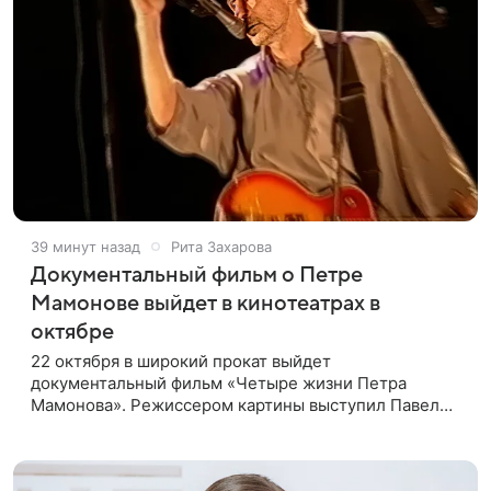
39 минут назад
Рита Захарова
Документальный фильм о Петре
Мамонове выйдет в кинотеатрах в
октябре
22 октября в широкий прокат выйдет
документальный фильм «Четыре жизни Петра
Мамонова». Режиссером картины выступил Павел
Лунгин, который снимал музыканта в культовых
лентах «Такси-блюз» и «Остров». Новая работа