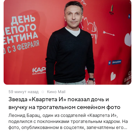
59 минут назад
Кино Mail
Звезда «Квартета И» показал дочь и
внучку на трогательном семейном фото
Леонид Барац, один из создателей «Квартета И»,
поделился с поклонниками трогательным кадром. На
фото, опубликованном в соцсетях, запечатлены его
дочь и внучка. Актер, известный по фильму «О чем