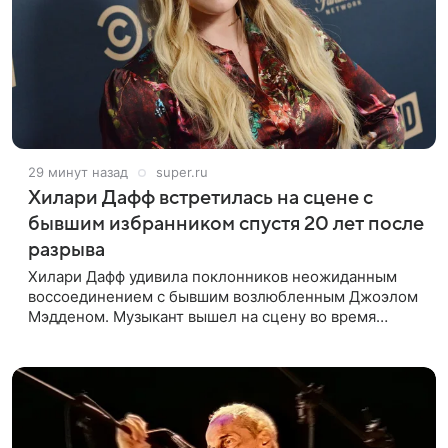
29 минут назад
super.ru
Хилари Дафф встретилась на сцене с
бывшим избранником спустя 20 лет после
разрыва
Хилари Дафф удивила поклонников неожиданным
воссоединением с бывшим возлюбленным Джоэлом
Мэдденом. Музыкант вышел на сцену во время
концерта певицы в Нью-Йорке в рамках ее мирового
тура «The Lucky Me» — спустя