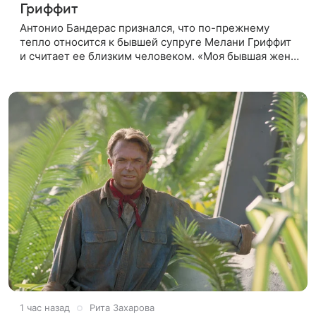
Гриффит
Антонио Бандерас признался, что по-прежнему
тепло относится к бывшей супруге Мелани Гриффит
и считает ее близким человеком. «Моя бывшая жена
если и не мой лучший друг, то один из лучших», —
отметил актер. По
1 час назад
Рита Захарова