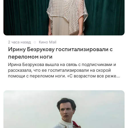
2 часа назад
Кино Mail
Ирину Безрукову госпитализировали с
переломом ноги
Ирина Безрукова вышла на связь с подписчиками и
рассказала, что ее госпитализировали на скорой
помощи с переломом ноги. «С возрастом все реже
случается что-то впервые. Но у меня случилась
необычная “премьера”»,