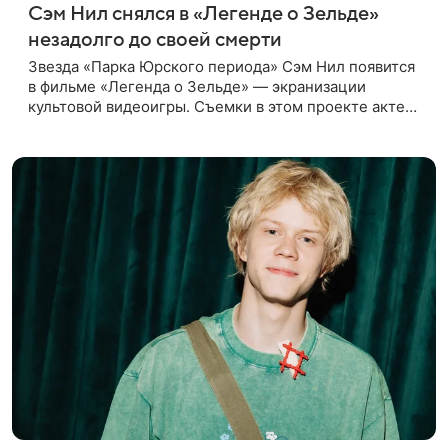
Сэм Нил снялся в «Легенде о Зельде»
незадолго до своей смерти
Звезда «Парка Юрского периода» Сэм Нил появится
в фильме «Легенда о Зельде» — экранизации
культовой видеоигры. Съемки в этом проекте актер
завершил незадолго до ухода из жизни, сообщает
Deadline. События фильма