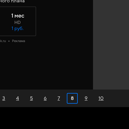
ного плана
1 мес
HD
1 руб.
k.ru
•
Реклама
3
4
5
6
7
8
9
10