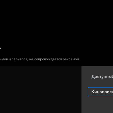
Телепрограмма
Звезды
я
льмов и сериалов, не сопровождается рекламой.
Доступный
Кинопоис