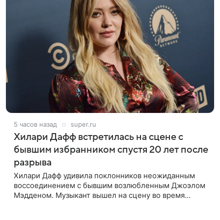
5 часов назад
super.ru
Хилари Дафф встретилась на сцене с
бывшим избранником спустя 20 лет после
разрыва
Хилари Дафф удивила поклонников неожиданным
воссоединением с бывшим возлюбленным Джоэлом
Мэдденом. Музыкант вышел на сцену во время
концерта певицы в Нью-Йорке в рамках ее мирового
тура «The Lucky Me» — спустя