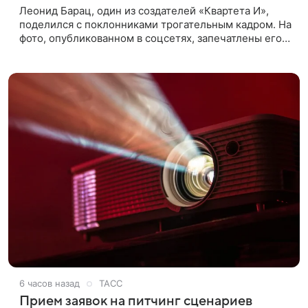
Леонид Барац, один из создателей «Квартета И»,
поделился с поклонниками трогательным кадром. На
фото, опубликованном в соцсетях, запечатлены его
дочь и внучка. Актер, известный по фильму «О чем
говорят
6 часов назад
ТАСС
Прием заявок на питчинг сценариев