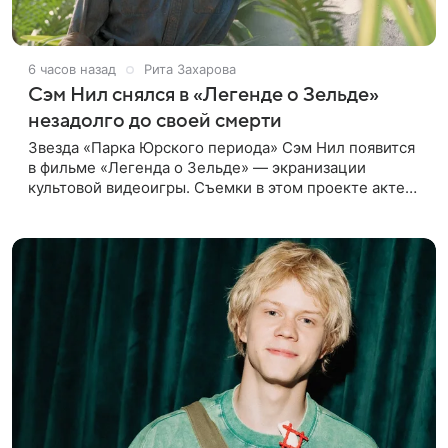
6 часов назад
Рита Захарова
Сэм Нил снялся в «Легенде о Зельде»
незадолго до своей смерти
Звезда «Парка Юрского периода» Сэм Нил появится
в фильме «Легенда о Зельде» — экранизации
культовой видеоигры. Съемки в этом проекте актер
завершил незадолго до ухода из жизни, сообщает
Deadline. События фильма