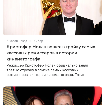
5 часов назад
Кибер
Кристофер Нолан вошел в тройку самых
кассовых режиссеров в истории
кинематографа
Режиссер Кристофер Нолан официально занял
третью строчку в списке самых кассовых
режиссеров в истории кинематографа. Таких
результатов ему помогла добиться «Одиссея»,
вышедшая 17 июля и собравшая на момент