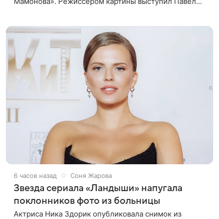
Мамонова». Режиссером картины выступил Павел
Лунгин, который снимал музыканта в культовых
лентах «Такси-блюз» и «Остров». Новая работа
6 часов назад
Соня Жарова
Звезда сериала «Ландыши» напугала
поклонников фото из больницы
Актриса Ника Здорик опубликовала снимок из