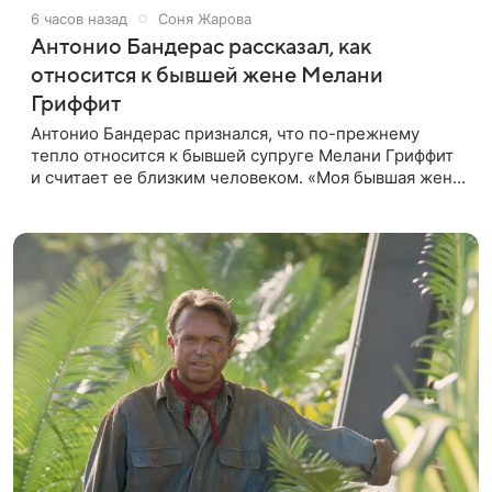
6 часов назад
Соня Жарова
Антонио Бандерас рассказал, как
относится к бывшей жене Мелани
Гриффит
Антонио Бандерас признался, что по-прежнему
тепло относится к бывшей супруге Мелани Гриффит
и считает ее близким человеком. «Моя бывшая жена
если и не мой лучший друг, то один из лучших», —
отметил актер. По