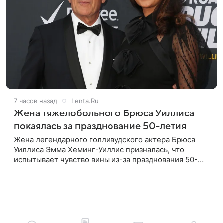
7 часов назад
Lenta.Ru
Жена тяжелобольного Брюса Уиллиса
покаялась за празднование 50-летия
Жена легендарного голливудского актера Брюса
Уиллиса Эмма Хеминг-Уиллис призналась, что
испытывает чувство вины из-за празднования 50-
летия на фоне тяжелой болезни мужа. Об этом
пишет Daily Mail. Эмма заявила,