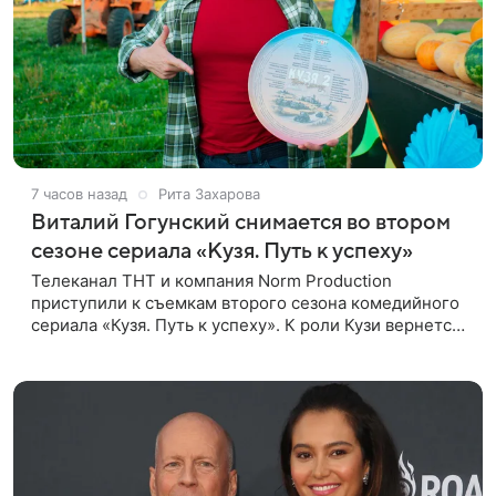
7 часов назад
Рита Захарова
Виталий Гогунский снимается во втором
сезоне сериала «Кузя. Путь к успеху»
Телеканал ТНТ и компания Norm Production
приступили к съемкам второго сезона комедийного
сериала «Кузя. Путь к успеху». К роли Кузи вернется
Виталий Гогунский. Вместе с ним в новом сезоне
сыграют Денис Бузин,