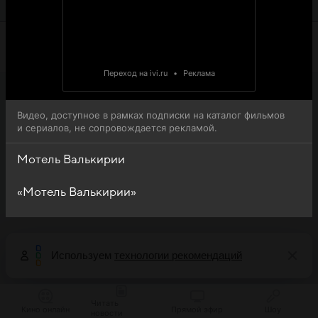
доступна для онлайн-просмотра.
Переход на ivi.ru
•
Реклама
Видео, доступное в рамках подписки на каталог фильмов
и сериалов, не сопровождается рекламой.
Мотель Валькирии
«Мотель Валькирии»
Используем
технологии рекомендаций
Читать
Кино онлайн
Прямой эфир
Шоу
новости