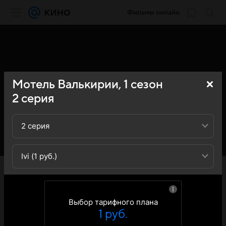
Фильмы онлайн
Мотель Валькирии,
1
сезон
2
серия
2 серия
Ivi (1 руб.)
«Кино Mail» представляет вашему вниманию 2-ю серию
1-го сезона сериала Мотель Валькирии (Motel Valkirias):
вы можете ознакомиться с кратким содержанием 2-й
серии 1-ого сезона телесериала Мотель Валькирии
Выбор тарифного плана
(Motel Valkirias) - обратите внимание, что 2-я серия 1-го
1 руб.
сезона сериала Мотель Валькирии (Motel Valkirias)