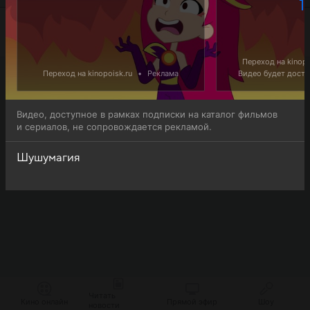
1 
Переход на kinopo
Переход на kinopoisk.ru
•
Реклама
Видео будет доступ
Видео, доступное в рамках подписки на каталог фильмов
и сериалов, не сопровождается рекламой.
Шушумагия
Читать
Кино онлайн
Прямой эфир
Шоу
новости