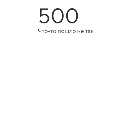
500
Что-то пошло не так