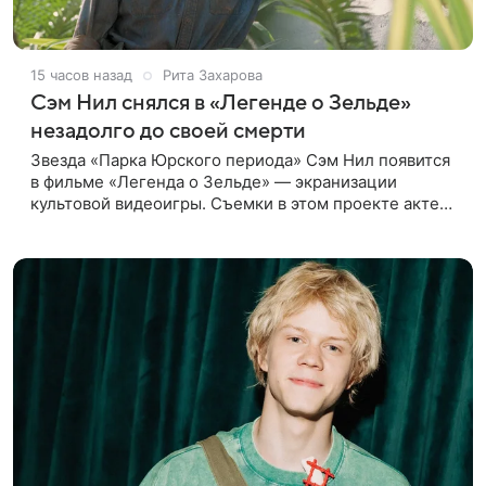
15 часов назад
Рита Захарова
Сэм Нил снялся в «Легенде о Зельде»
незадолго до своей смерти
Звезда «Парка Юрского периода» Сэм Нил появится
в фильме «Легенда о Зельде» — экранизации
культовой видеоигры. Съемки в этом проекте актер
завершил незадолго до ухода из жизни, сообщает
Deadline. События фильма