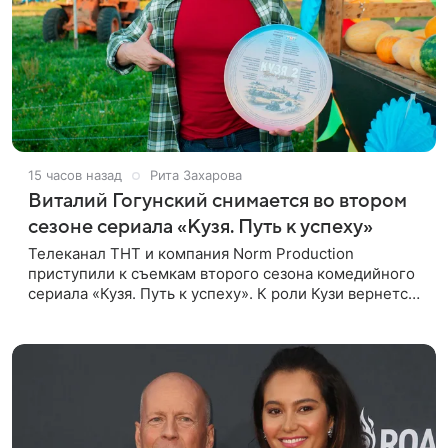
15 часов назад
Рита Захарова
Виталий Гогунский снимается во втором
сезоне сериала «Кузя. Путь к успеху»
Телеканал ТНТ и компания Norm Production
приступили к съемкам второго сезона комедийного
сериала «Кузя. Путь к успеху». К роли Кузи вернется
Виталий Гогунский. Вместе с ним в новом сезоне
сыграют Денис Бузин,