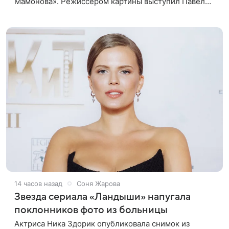
Мамонова». Режиссером картины выступил Павел
Лунгин, который снимал музыканта в культовых
лентах «Такси-блюз» и «Остров». Новая работа
14 часов назад
Соня Жарова
Звезда сериала «Ландыши» напугала
поклонников фото из больницы
Актриса Ника Здорик опубликовала снимок из