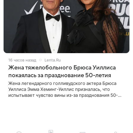
16 часов назад
Lenta.Ru
Жена тяжелобольного Брюса Уиллиса
покаялась за празднование 50-летия
Жена легендарного голливудского актера Брюса
Уиллиса Эмма Хеминг-Уиллис призналась, что
испытывает чувство вины из-за празднования 50-
летия на фоне тяжелой болезни мужа. Об этом
пишет Daily Mail. Эмма заявила,