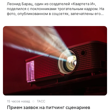
Леонид Барац, один из создателей «Квартета И»,
поделился с поклонниками трогательным кадром. На
фото, опубликованном в соцсетях, запечатлены его
дочь и внучка. Актер, известный по фильму «О чем
говорят
15 часов назад
ТАСС
Прием заявок на питчинг сценариев