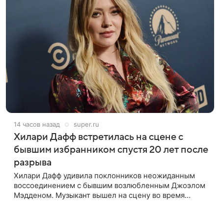
14 часов назад
super.ru
Хилари Дафф встретилась на сцене с
бывшим избранником спустя 20 лет после
разрыва
Хилари Дафф удивила поклонников неожиданным
воссоединением с бывшим возлюбленным Джоэлом
Мэдденом. Музыкант вышел на сцену во время
концерта певицы в Нью-Йорке в рамках ее мирового
тура «The Lucky Me» — спустя