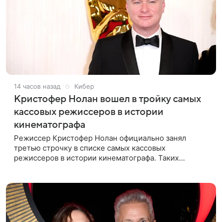
14 часов назад
Кибер
Кристофер Нолан вошел в тройку самых
кассовых режиссеров в истории
кинематографа
Режиссер Кристофер Нолан официально занял
третью строчку в списке самых кассовых
режиссеров в истории кинематографа. Таких
результатов ему помогла добиться «Одиссея»,
вышедшая 17 июля и собравшая на момент