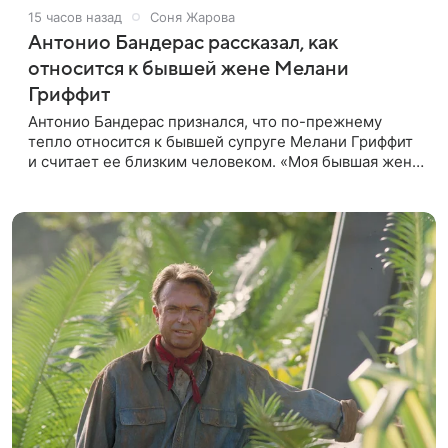
15 часов назад
Соня Жарова
Антонио Бандерас рассказал, как
относится к бывшей жене Мелани
Гриффит
Антонио Бандерас признался, что по-прежнему
тепло относится к бывшей супруге Мелани Гриффит
и считает ее близким человеком. «Моя бывшая жена
если и не мой лучший друг, то один из лучших», —
отметил актер. По