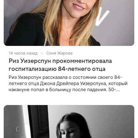
14 часов назад
Соня Жарова
Риз Уизерспун прокомментировала
госпитализацию 84-летнего отца
Риз Уизерспун рассказала о состоянии своего 84-
летнего отца Джона Дрейпера Уизерспуна, который
накануне попал в больницу после падения. 50-
летняя актриса сообщила, что сейчас с ним все в
порядке. «Я хочу, чтобы