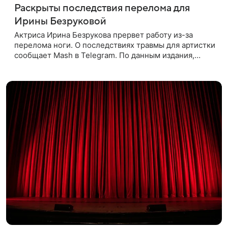
Раскрыты последствия перелома для
Ирины Безруковой
Актриса Ирина Безрукова прервет работу из-за
перелома ноги. О последствиях травмы для артистки
сообщает Mash в Telegram. По данным издания,
Безрукова пропустит 15 спектаклей — восемь
показов «Женитьбы Фигаро»,