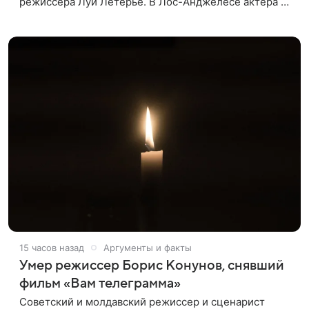
режиссера Луи Летерье. В Лос-Анджелесе актера на
два дня поселили внутри рекламного билборда,
оформленного как фасад жилого
15 часов назад
Аргументы и факты
Умер режиссер Борис Конунов, снявший
фильм «Вам телеграмма»
Советский и молдавский режиссер и сценарист