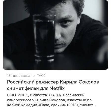
15 часов назад
ТАСС
Российский режиссер Кирилл Соколов
снимет фильм для Netflix
НЬЮ-ЙОРК, 8 августа. /ТАСС/. Российский
кинорежиссер Кирилл Соколов, известный по
черной комедии «Папа, сдохни» (2018), снимет
научно-фантастический триллер Blur для