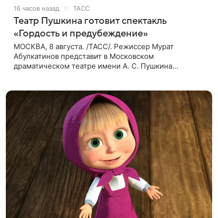
16 часов назад
ТАСС
Театр Пушкина готовит спектакль
«Гордость и предубеждение»
МОСКВА, 8 августа. /ТАСС/. Режиссер Мурат
Абулкатинов представит в Московском
драматическом театре имени А. С. Пушкина
спектакль «Гордость и предубеждение» по
одноименному роману английской писательницы
XVIII —