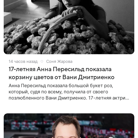
14 часов назад
Соня Жарова
17-летняя Анна Пересильд показала
корзину цветов от Вани Дмитриенко
Анна Пересильд показала большой букет роз,
который, судя по всему, получилa от своего
позлюбленного Вани Дмитриенко. 17-летняя актриса
опубликовала в соцсетях фотографии с цветами и
подписала их словами: «Я