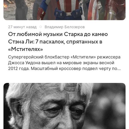
27 минут назад
Владимир Белозеров
От любимой музыки Старка до камео
Стэна Ли: 7 пасхалок, спрятанных в
«Мстителях»
Супергеройский блокбастер «Мстители» режиссера
Джосса Уидона вышел на мировые экраны весной
2012 года. Масштабный кроссовер подвел черту под
первой фазой медиафраншизы Marvel и заложил
основу для дальнейшего