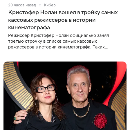
20 часов назад
Кибер
Кристофер Нолан вошел в тройку самых
кассовых режиссеров в истории
кинематографа
Режиссер Кристофер Нолан официально занял
третью строчку в списке самых кассовых
режиссеров в истории кинематографа. Таких
результатов ему помогла добиться «Одиссея»,
вышедшая 17 июля и собравшая на момент