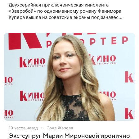
Двухсерийная приключенческая кинолента
«Зверобой» по одноименному роману Фенимора
Купера вышла на советские экраны под занавес
существования СССР — в 1990 году. Фильм стал
дебютной режиссерской работой Андрея
19 часов назад
Соня Жарова
Экс-супруг Марии Мироновой иронично