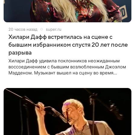
20 часов назад
super.ru
Хилари Дафф встретилась на сцене с
бывшим избранником спустя 20 лет после
разрыва
Хилари Дафф удивила поклонников неожиданным
воссоединением с бывшим возлюбленным Джоэлом
Мэдденом. Музыкант вышел на сцену во время
концерта певицы в Нью-Йорке в рамках ее мирового
тура «The Lucky Me» — спустя