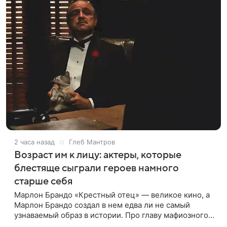
2 часа назад
Глеб Мантров
Возраст им к лицу: актеры, которые
блестяще сыграли героев намного
старше себя
Марлон Брандо «Крестный отец» — великое кино, а
Марлон Брандо создал в нем едва ли не самый
узнаваемый образ в истории. Про главу мафиозного
клана дона Вито Корлеоне знают даже те, кто не