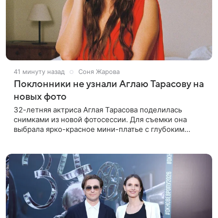
41 минуту назад
Соня Жарова
Поклонники не узнали Аглаю Тарасову на
новых фото
32-летняя актриса Аглая Тарасова поделилась
снимками из новой фотосессии. Для съемки она
выбрала ярко-красное мини-платье с глубоким
вырезом и открытыми плечами. Наряд украшен
объемной драпировкой на талии и