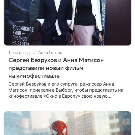
1 час назад
Анна Гоголь
Сергей Безруков и Анна Матисон
представили новый фильм
на кинофестивале
Сергей Безруков и его супруга, режиссер Анна
Матисон, приехали в Выборг, чтобы представить на
кинофестивале «Окно в Европу» свою новую
совместную работу — семейную комедию «Не по-
детски». Фильм рассказывает об