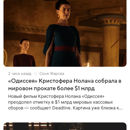
2 часа назад
Соня Жарова
«Одиссея» Кристофера Нолана собрала в
мировом прокате более $1 млрд
Новый фильм Кристофера Нолана «Одиссея»
преодолел отметку в $1 млрд мировых кассовых
сборов — сообщает Deadline. Картина уже близка к
тому, чтобы стать самым успешным фильмом в
карьере режиссера. Сейчас первое