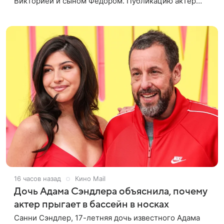
Викторией и сыном Федором. Публикацию актер
лаконично подписал: «Мои любимые». На одном из
кадров супруги делают селфи,
16 часов назад
Кино Mail
Дочь Адама Сэндлера объяснила, почему
актер прыгает в бассейн в носках
Санни Сэндлер, 17-летняя дочь известного Адама