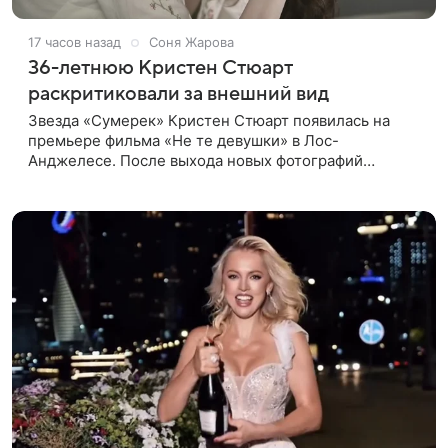
17 часов назад
Соня Жарова
36-летнюю Кристен Стюарт
раскритиковали за внешний вид
Звезда «Сумерек» Кристен Стюарт появилась на
премьере фильма «Не те девушки» в Лос-
Анджелесе. После выхода новых фотографий
актрисы пользователи соцсетей вновь заговорили о
том, как сильно она изменилась со