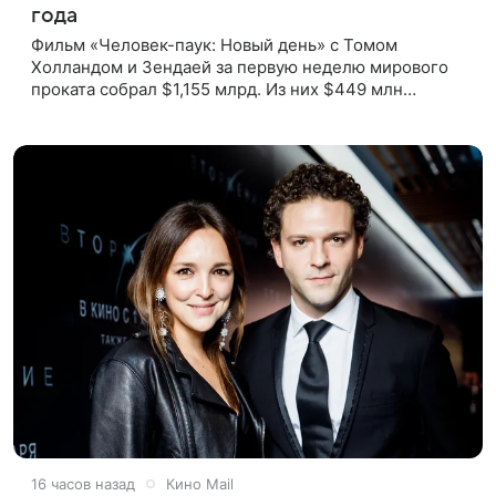
года
Фильм «Человек-паук: Новый день» с Томом
Холландом и Зендаей за первую неделю мирового
проката собрал $1,155 млрд. Из них $449 млн
пришлись на Северную Америку — сообщает Variety.
Картина уже стала самым
16 часов назад
Кино Mail