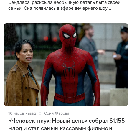
Сэндлера, раскрыла необычную деталь быта своей
семьи. Она появилась в эфире вечернего шоу
Джимми Фэллона и объяснила, почему ее
знаменитый отец не снимает носки
16 часов назад
Соня Жарова
«Человек-паук: Новый день» собрал $1,155
млрд и стал самым кассовым фильмом