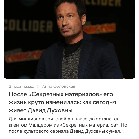
2 часа назад
Анна Облонская
После «Секретных материалов» его
жизнь круто изменилась: как сегодня
живет Дэвид Духовны
Для миллионов зрителей он навсегда останется
агентом Малдером из «Секретных материалов». Но
после культового сериала Дэвид Духовны сумел
построить новую карьеру и найти себя сразу в