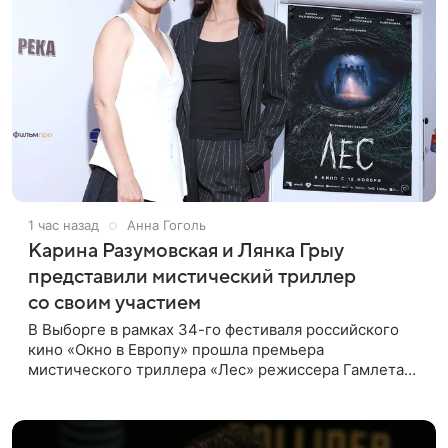
1 час назад
Анна Гоголь
Карина Разумовская и Лянка Грыу
представили мистический триллер
со своим участием
В Выборге в рамках 34-го фестиваля российского
кино «Окно в Европу» прошла премьера
мистического триллера «Лес» режиссера Гамлета
Дульяна («Мы»). Первым зрителям фильм
представили режиссер, члены съемочной