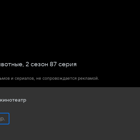
Телепрограмма
Звезды
ивотные,
2
сезон
87
серия
льмов и сериалов, не сопровождается рекламой.
кинотеатр
 р.