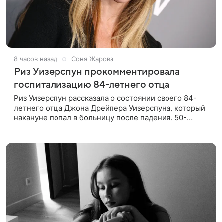
8 часов назад
Соня Жарова
Риз Уизерспун прокомментировала
госпитализацию 84-летнего отца
Риз Уизерспун рассказала о состоянии своего 84-
летнего отца Джона Дрейпера Уизерспуна, который
накануне попал в больницу после падения. 50-
летняя актриса сообщила, что сейчас с ним все в
порядке. «Я хочу, чтобы