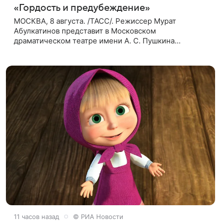
«Гордость и предубеждение»
МОСКВА, 8 августа. /ТАСС/. Режиссер Мурат
Абулкатинов представит в Московском
драматическом театре имени А. С. Пушкина
спектакль «Гордость и предубеждение» по
одноименному роману английской писательницы
XVIII —
11 часов назад
© РИА Новости