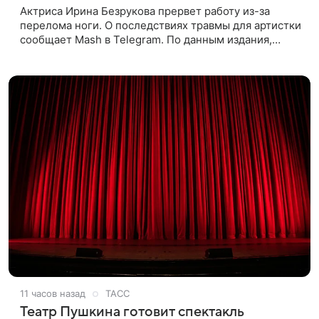
Актриса Ирина Безрукова прервет работу из-за
перелома ноги. О последствиях травмы для артистки
сообщает Mash в Telegram. По данным издания,
Безрукова пропустит 15 спектаклей — восемь
показов «Женитьбы Фигаро»,
11 часов назад
ТАСС
Театр Пушкина готовит спектакль