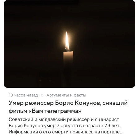
10 часов назад
Аргументы и факты
Умер режиссер Борис Конунов, снявший
фильм «Вам телеграмма»
Советский и молдавский режиссер и сценарист
Борис Конунов умер 7 августа в возрасте 79 лет.
Информация о его смерти появилась на портале
«Кино-Театр. Ру». О кончине кинематографиста