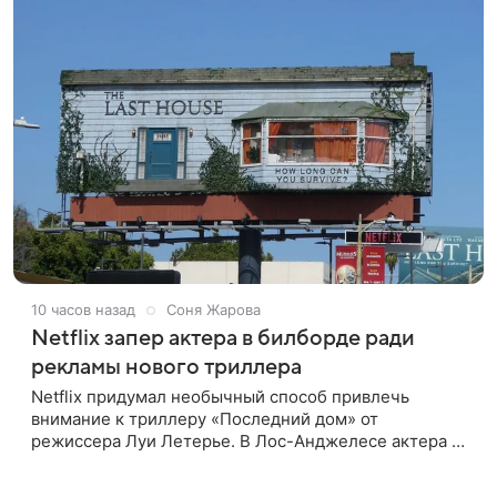
10 часов назад
Соня Жарова
Netflix запер актера в билборде ради
рекламы нового триллера
Netflix придумал необычный способ привлечь
внимание к триллеру «Последний дом» от
режиссера Луи Летерье. В Лос-Анджелесе актера на
два дня поселили внутри рекламного билборда,
оформленного как фасад жилого