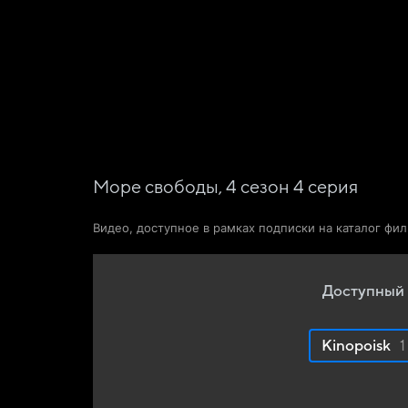
Поиск Яндекса
Фильмы
Сериалы
Новости и статьи
Море свободы,
4
сезон
4
серия
Видео, доступное в рамках подписки на каталог фи
Доступный 
Kinopoisk
1