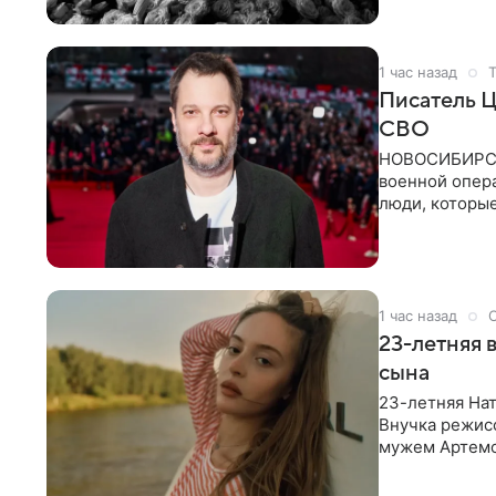
1 час назад
Писатель Ц
СВО
НОВОСИБИРСК,
военной опер
люди, которы
кулуарах
1 час назад
23-летняя 
сына
23-летняя Нат
Внучка режисс
мужем Артемо
Среди прочих