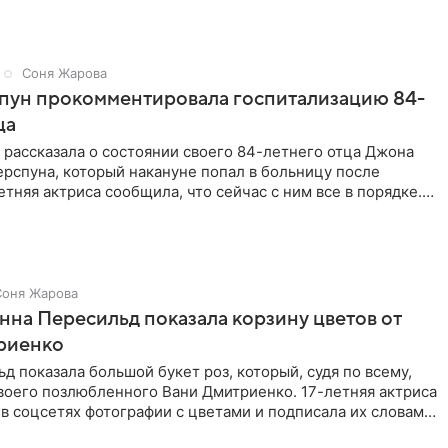
Соня Жарова
спун прокомментировала госпитализацию 84-
ца
 рассказала о состоянии своего 84-летнего отца Джона
рспуна, который накануне попал в больницу после
етняя актриса сообщила, что сейчас с ним все в порядке.
ы
Соня Жарова
Анна Пересильд показала корзину цветов от
риенко
д показала большой букет роз, который, судя по всему,
воего позлюбленного Вани Дмитриенко. 17-летняя актриса
в соцсетях фотографии с цветами и подписала их словами: