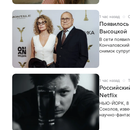
1 час назад
Появилось
Высоцкой
В сети появил
Кончаловский
снимок супруг
Кончаловский
1 час назад
Российски
Netflix
НЬЮ-ЙОРК, 8 
Соколов, изве
научно-фантас
Об этом