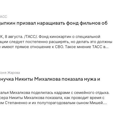
ТАСС
ыпкин призвал наращивать фонд фильмов об
 8 августа. /ТАСС/. Фонд кинокартин о специальной
ации следует постепенно расширять, но делать это должны
е имеют прямое отношение к СВО. Такое мнение ТАСС в
Соня Жарова
внучка Никиты Михалкова показала мужа и
алья Михалкова поделилась кадрами с семейного отдыха.
ера Никиты Михалкова показала, как проводит время с
м Степаненко и их полуторагодовалым сыном Мишей.
 в