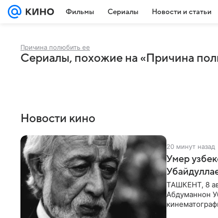
Фильмы
Сериалы
Новости и статьи
Причина полюбить ее
Сериалы, похожие на «Причина пол
Новости кино
20 минут назад
Умер узбек
Убайдулла
ТАШКЕНТ, 8 ав
Абдуманнон Уб
кинематографи
искусств,