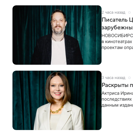
2 часа назад
Писатель 
зарубежны
НОВОСИБИРСК,
в кинотеатрах
проектам опра
страны. Таки
3 часа назад
Раскрыты п
Актриса Ирина
последствиях 
данным издани
«Женитьбы Фи