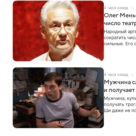
4 часа назад
Олег Меньш
число теат
Народный арт
сократить чис
сильные. Его 
посетовал на 
4 часа назад
Мужчина сл
и получает
Мужчина, куп
получать трог
Ши даже не п
комиксам