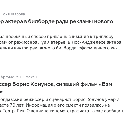
Соня Жарова
пер актера в билборде ради рекламы нового
мал необычный способ привлечь внимание к триллеру
ом» от режиссера Луи Летерье. В Лос-Анджелесе актера
селили внутри рекламного билборда, оформленного как
Аргументы и факты
ссер Борис Конунов, снявший фильм «Вам
а»
молдавский режиссер и сценарист Борис Конунов умер 7
расте 79 лет. Информация о его смерти появилась на
-Театр. Ру». О кончине кинематографиста также сообщило
о