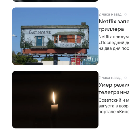
2 часа назад
Netflix за
триллера
Netflix приду
«Последний д
на два дня по
фасад жилого
2 часа назад
Умер режи
телеграмм
Советский и 
августа в воз
портале «Кино
Министерств