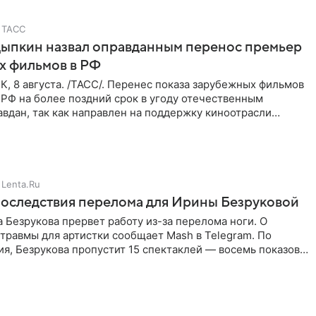
ТАСС
Цыпкин назвал оправданным перенос премьер
х фильмов в РФ
 8 августа. /ТАСС/. Перенес показа зарубежных фильмов
 РФ на более поздний срок в угоду отечественным
вдан, так как направлен на поддержку киноотрасли
м мнением
Lenta.Ru
оследствия перелома для Ирины Безруковой
 Безрукова прервет работу из-за перелома ноги. О
травмы для артистки сообщает Mash в Telegram. По
я, Безрукова пропустит 15 спектаклей — восемь показов
гаро»,