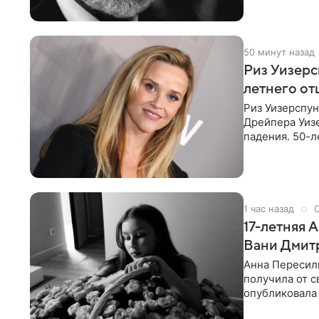
50 минут назад
Риз Уизер
летнего от
Риз Уизерспун
Дрейпера Уизе
падения. 50-л
«Я хочу, чтоб
1 час назад
17-летняя 
Вани Дмит
Анна Пересиль
получилa от с
опубликовала 
«Я