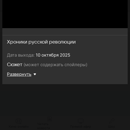
революции
Хроники русской революции
Дата выхода:
10 октября 2025
(может содержать спойлеры)
Сюжет
Развернуть
Читать
Кино онлайн
Прямой эфир
Шоу
новости