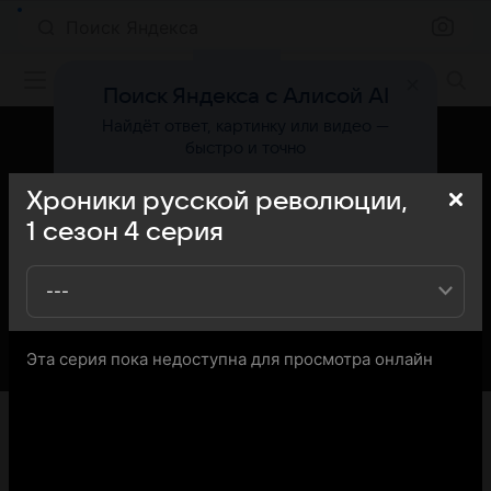
Поиск Яндекса
Фильмы онлайн
Поиск Яндекса с Алисой AI
Найдёт ответ, картинку или видео —
быстро и точно
Хроники русской революции,
Попробовать
1
сезон
4
серия
---
Эта серия пока недоступна для просмотра онлайн
«Кино Mail» представляет вашему вниманию 4-ю серию
1-го сезона сериала Хроники русской революции: вы
можете ознакомиться с кратким содержанием 4-й
серии 1-ого сезона телесериала Хроники русской