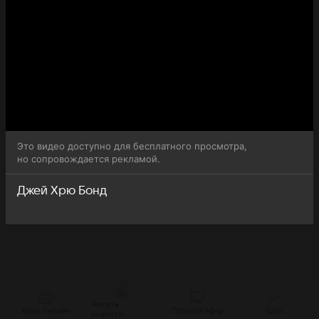
Это видео доступно для бесплатного просмотра,
но сопровождается рекламой.
Джей Хрю Бонд
Читать
Кино онлайн
Прямой эфир
Шоу
новости