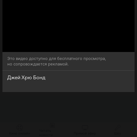
Это видео доступно для бесплатного просмотра,
но сопровождается рекламой.
Джей Хрю Бонд
Читать
Кино онлайн
Прямой эфир
Шоу
новости