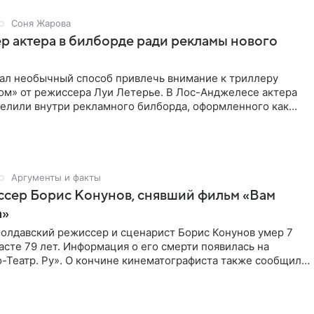
Соня Жарова
пер актера в билборде ради рекламы нового
мал необычный способ привлечь внимание к триллеру
ом» от режиссера Луи Летерье. В Лос-Анджелесе актера
селили внутри рекламного билборда, оформленного как
Аргументы и факты
ссер Борис Конунов, снявший фильм «Вам
а»
молдавский режиссер и сценарист Борис Конунов умер 7
расте 79 лет. Информация о его смерти появилась на
-Театр. Ру». О кончине кинематографиста также сообщило
о