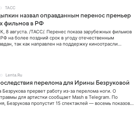
ТАСС
Цыпкин назвал оправданным перенос премьер
х фильмов в РФ
 8 августа. /ТАСС/. Перенес показа зарубежных фильмов
 РФ на более поздний срок в угоду отечественным
вдан, так как направлен на поддержку киноотрасли
м мнением
Lenta.Ru
оследствия перелома для Ирины Безруковой
 Безрукова прервет работу из-за перелома ноги. О
травмы для артистки сообщает Mash в Telegram. По
я, Безрукова пропустит 15 спектаклей — восемь показов
гаро»,