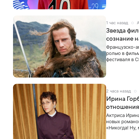
1 час назад
Звезда фил
сознание 
Французско-а
ролью в фильм
фестиваля в С
Инцидент
2 часа назад
Ирина Горб
отношения:
Актриса Ирина
новых романо
«Никогда! Ну,
нафиг не