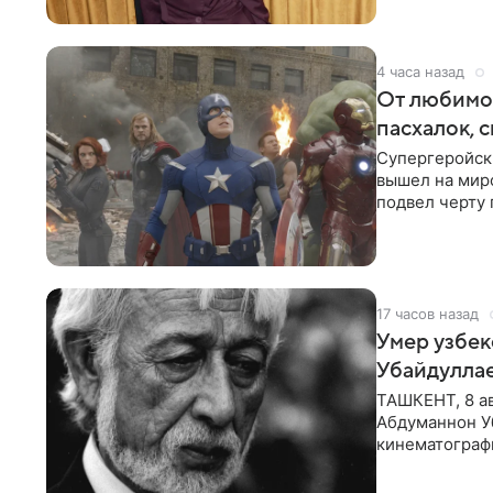
4 часа назад
От любимой
пасхалок, 
Супергеройск
вышел на мир
подвел черту 
для дальнейш
17 часов назад
Умер узбек
Убайдулла
ТАШКЕНТ, 8 ав
Абдуманнон Уб
кинематографи
искусств,