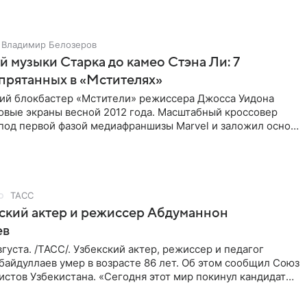
Владимир Белозеров
 музыки Старка до камео Стэна Ли: 7
спрятанных в «Мстителях»
ий блокбастер «Мстители» режиссера Джосса Уидона
овые экраны весной 2012 года. Масштабный кроссовер
под первой фазой медиафраншизы Marvel и заложил основу
его
ТАСС
ский актер и режиссер Абдуманнон
ев
густа. /ТАСС/. Узбекский актер, режиссер и педагог
айдуллаев умер в возрасте 86 лет. Об этом сообщил Союз
стов Узбекистана. «Сегодня этот мир покинул кандидат