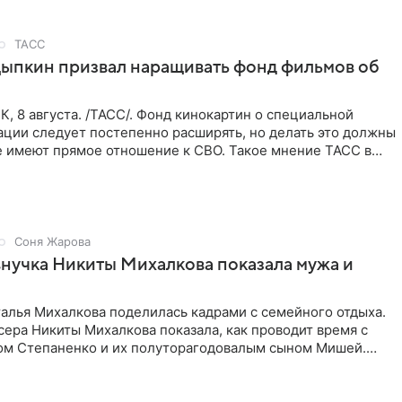
ТАСС
ыпкин призвал наращивать фонд фильмов об
 8 августа. /ТАСС/. Фонд кинокартин о специальной
ации следует постепенно расширять, но делать это должны
е имеют прямое отношение к СВО. Такое мнение ТАСС в
Соня Жарова
внучка Никиты Михалкова показала мужа и
алья Михалкова поделилась кадрами с семейного отдыха.
ера Никиты Михалкова показала, как проводит время с
м Степаненко и их полуторагодовалым сыном Мишей.
 в