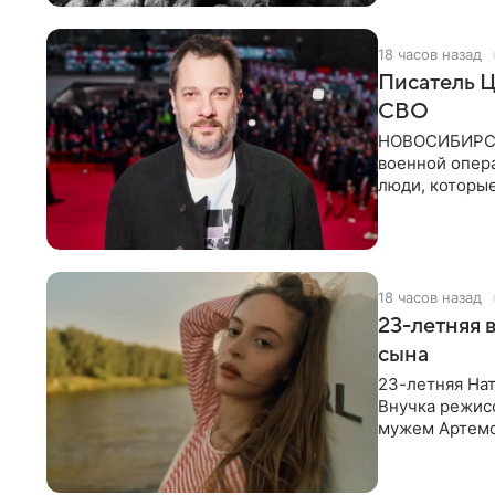
18 часов назад
Писатель Ц
СВО
НОВОСИБИРСК,
военной опер
люди, которы
кулуарах
18 часов назад
23-летняя 
сына
23-летняя Нат
Внучка режисс
мужем Артемо
Среди прочих