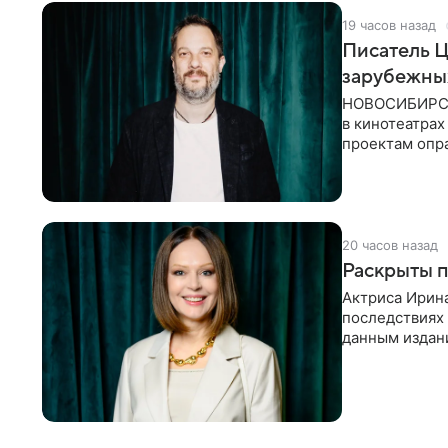
19 часов назад
Писатель 
зарубежны
НОВОСИБИРСК,
в кинотеатрах
проектам опра
страны. Таки
20 часов назад
Раскрыты п
Актриса Ирина
последствиях 
данным издани
«Женитьбы Фи