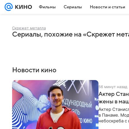
Фильмы
Сериалы
Новости и статьи
Скрежет металла
Сериалы, похожие на «Скрежет мет
Новости кино
56 минут назад
Актер Стан
жены в маш
Актер Станис
в Панаме. Мод
небоскреба с 
добраться до