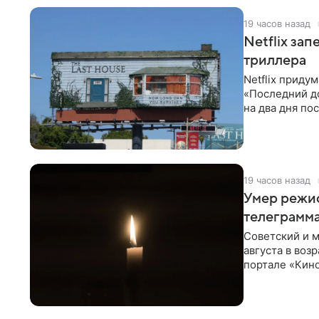
19 часов назад
Netflix за
триллера
Netflix приду
«Последний д
на два дня по
фасад жилого
19 часов назад
Умер режи
телеграмм
Советский и 
августа в воз
портале «Кино
Министерств