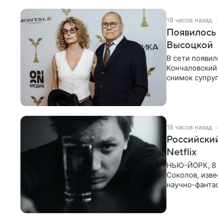
18 часов назад
Появилось
Высоцкой
В сети появил
Кончаловский
снимок супруг
Кончаловский
18 часов назад
Российски
Netflix
НЬЮ-ЙОРК, 8 
Соколов, изве
научно-фантас
Об этом