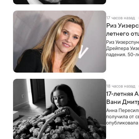
17 часов назад
Риз Уизер
летнего от
Риз Уизерспун
Дрейпера Уизе
падения. 50-л
«Я хочу, чтоб
18 часов назад
17-летняя 
Вани Дмит
Анна Пересиль
получилa от с
опубликовала 
«Я