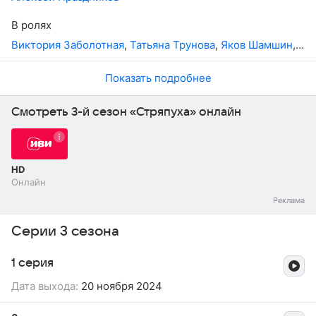
водевильной ситуацией и жестоким убийством
создателей криминального телешоу, недавно
В ролях
случившимся в Петербурге.
Виктория Заболотная
,
Татьяна Трунова
,
Яков Шамшин
,
Ал
Показать подробнее
Смотреть 3-й сезон «Стряпуха» онлайн
HD
Онлайн
Серии 3 сезона
1 серия
Дата выхода:
20 ноября 2024