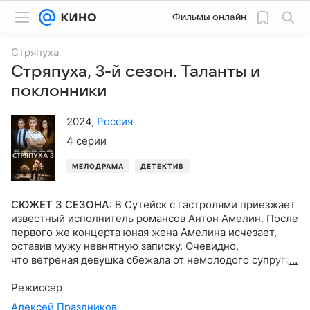
Фильмы онлайн
Стряпуха
Стряпуха, 3-й сезон. Таланты и
поклонники
2024
,
Россия
4 серии
МЕЛОДРАМА
ДЕТЕКТИВ
СЮЖЕТ 3 СЕЗОНА
:
В Сутейск с гастролями приезжает
известный исполнитель романсов Антон Амелин. После
первого же концерта юная жена Амелина исчезает,
оставив мужу невнятную записку. Очевидно,
что ветреная девушка сбежала от немолодого супруга
ради нового увлечения. Однако Виктория (Виктория
Заболотная) и Ульяна (Татьяна Трунова), начав
Режиссер
расследование, неожиданно находят связь между этой
Алексей Праздников