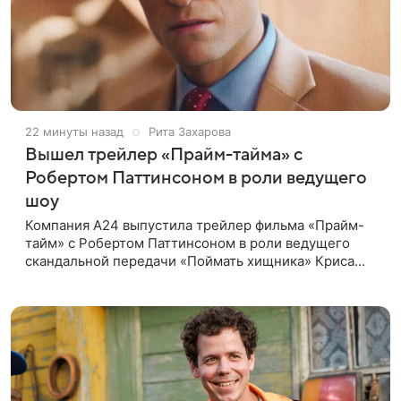
22 минуты назад
Рита Захарова
Вышел трейлер «Прайм-тайма» с
Робертом Паттинсоном в роли ведущего
шоу
Компания A24 выпустила трейлер фильма «Прайм-
тайм» с Робертом Паттинсоном в роли ведущего
скандальной передачи «Поймать хищника» Криса
Хансена. Психологический триллер расскажет о
пути Хансена к славе. В 2004