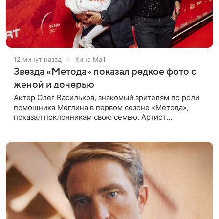
12 минут назад
Кино Mail
Звезда «Метода» показал редкое фото с
женой и дочерью
Актер Олег Васильков, знакомый зрителям по роли
помощника Меглина в первом сезоне «Метода»,
показал поклонникам свою семью. Артист
опубликовал в соцсети совместный снимок с женой
и дочерью, сделанный во время