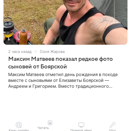
2 часа назад
Соня Жарова
Максим Матвеев показал редкое фото
сыновей от Боярской
Максим Матвеев отметил день рождения в походе
вместе с сыновьями от Елизаветы Боярской —
Андреем и Григорием. Вместо традиционного
праздника актер отправился на реку Плюсса, где
принял участие в семейном сплаве
Читать
Кино онлайн
Прямой эфир
Шоу