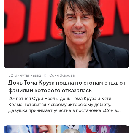
52 минуты назад
Соня Жарова
Дочь Тома Круза пошла по стопам отца, от
фамилии которого отказалась
20-летняя Сури Ноэль, дочь Тома Круза и Кэти
Холмс, готовится к своему актерскому дебюту.
Девушка принимает участие в постановке «Сон в
летнюю ночь» по пьесе Уильяма Шекспира. В сети
появились фотографии с