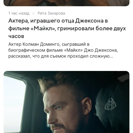
1 час назад
Рита Захарова
Актера, игравшего отца Джексона в
фильме «Майкл», гримировали более двух
часов
Актер Колман Доминго, сыгравший в
биографическом фильме «Майкл» Джо Джексона,
рассказал, что для съемок проходил сложную
процедуру грима. Об этом актер поделился в
передаче «Ночное шоу с Джимми Фэллоном»,