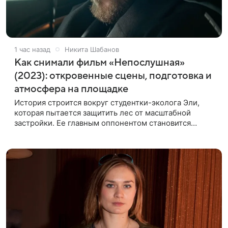
1 час назад
Никита Шабанов
Как снимали фильм «Непослушная»
(2023): откровенные сцены, подготовка и
атмосфера на площадке
История строится вокруг студентки-эколога Эли,
которая пытается защитить лес от масштабной
застройки. Ее главным оппонентом становится
успешный бизнесмен Матвей, уверенный, что новый
проект принесет городу