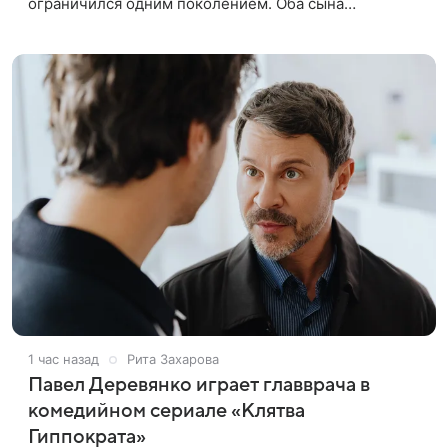
ограничился одним поколением. Оба сына
народного артиста пошли по стопам отца, сумели
добиться признания и сегодня
1 час назад
Рита Захарова
Павел Деревянко играет главврача в
комедийном сериале «Клятва
Гиппократа»