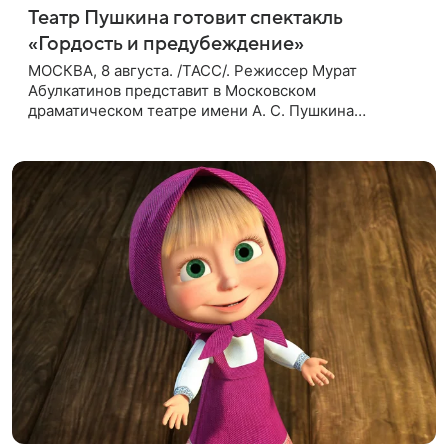
Театр Пушкина готовит спектакль
«Гордость и предубеждение»
МОСКВА, 8 августа. /ТАСС/. Режиссер Мурат
Абулкатинов представит в Московском
драматическом театре имени А. С. Пушкина
спектакль «Гордость и предубеждение» по
одноименному роману английской писательницы
XVIII —