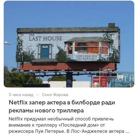
3 часа назад
Соня Жарова
Netflix запер актера в билборде ради
рекламы нового триллера
Netflix придумал необычный способ привлечь
внимание к триллеру «Последний дом» от
режиссера Луи Летерье. В Лос-Анджелесе актера на
два дня поселили внутри рекламного билборда,