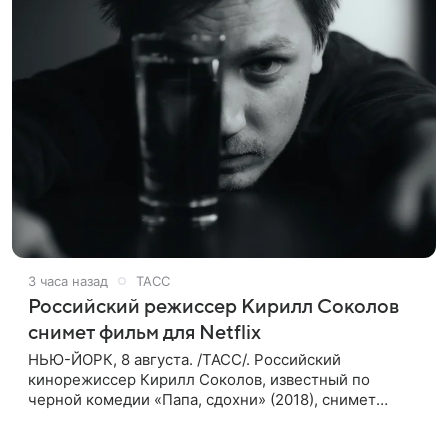
3 часа назад
ТАСС
Российский режиссер Кирилл Соколов
снимет фильм для Netflix
НЬЮ-ЙОРК, 8 августа. /ТАСС/. Российский
кинорежиссер Кирилл Соколов, известный по
черной комедии «Папа, сдохни» (2018), снимет
научно-фантастический триллер Blur для
стримингового сервиса Netflix. Об этом