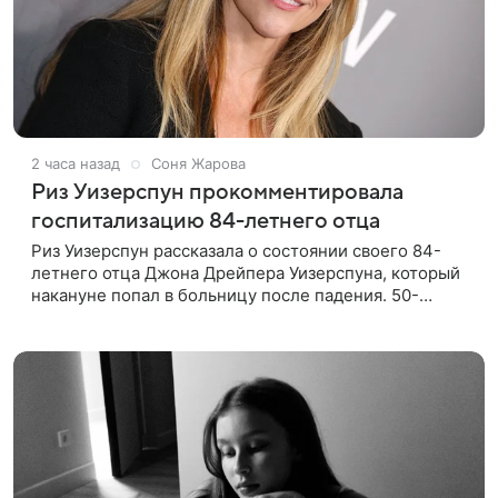
2 часа назад
Соня Жарова
Риз Уизерспун прокомментировала
госпитализацию 84-летнего отца
Риз Уизерспун рассказала о состоянии своего 84-
летнего отца Джона Дрейпера Уизерспуна, который
накануне попал в больницу после падения. 50-
летняя актриса сообщила, что сейчас с ним все в
порядке. «Я хочу, чтобы