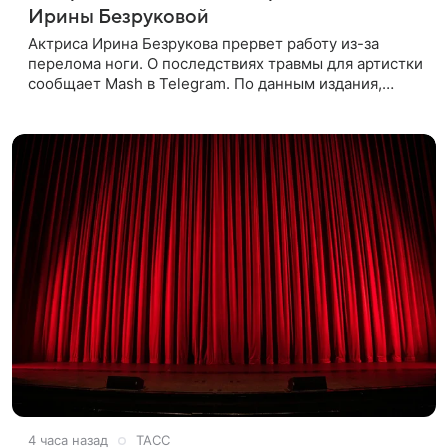
Ирины Безруковой
Актриса Ирина Безрукова прервет работу из-за
перелома ноги. О последствиях травмы для артистки
сообщает Mash в Telegram. По данным издания,
Безрукова пропустит 15 спектаклей — восемь
показов «Женитьбы Фигаро»,
4 часа назад
ТАСС