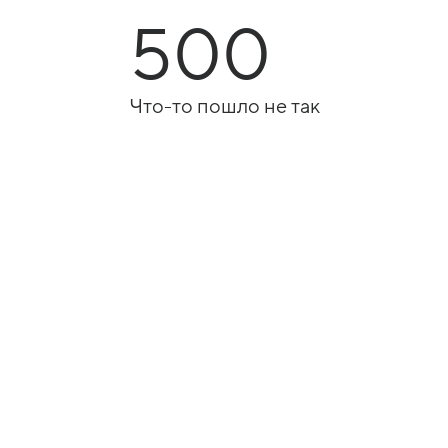
500
Что-то пошло не так