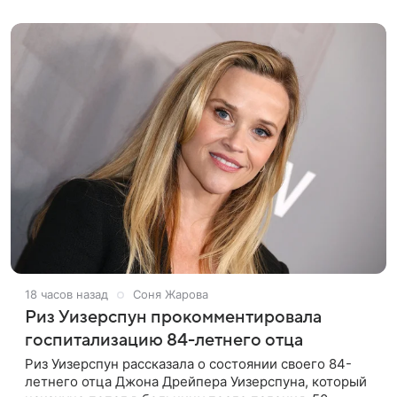
покинул кандидат искусств,
18 часов назад
Соня Жарова
Риз Уизерспун прокомментировала
госпитализацию 84-летнего отца
Риз Уизерспун рассказала о состоянии своего 84-
летнего отца Джона Дрейпера Уизерспуна, который