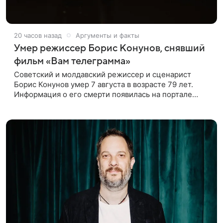
20 часов назад
Аргументы и факты
Умер режиссер Борис Конунов, снявший
фильм «Вам телеграмма»
Советский и молдавский режиссер и сценарист
Борис Конунов умер 7 августа в возрасте 79 лет.
Информация о его смерти появилась на портале
«Кино-Театр. Ру». О кончине кинематографиста
также сообщило Министерство