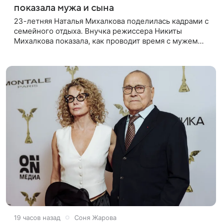
показала мужа и сына
23-летняя Наталья Михалкова поделилась кадрами с
семейного отдыха. Внучка режиссера Никиты
Михалкова показала, как проводит время с мужем
Артемом Степаненко и их полуторагодовалым
сыном Мишей. Среди прочих в
19 часов назад
Соня Жарова