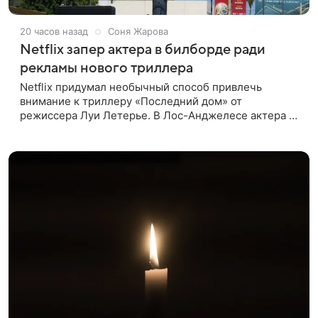
20 часов назад
Соня Жарова
Netflix запер актера в билборде ради
рекламы нового триллера
Netflix придумал необычный способ привлечь
внимание к триллеру «Последний дом» от
режиссера Луи Летерье. В Лос-Анджелесе актера на
два дня поселили внутри рекламного билборда,
оформленного как фасад жилого