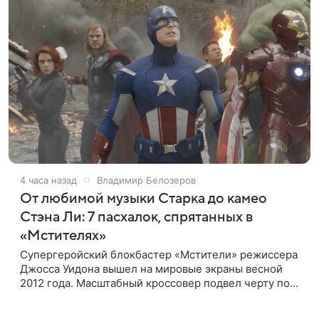
4 часа назад
Владимир Белозеров
От любимой музыки Старка до камео
Стэна Ли: 7 пасхалок, спрятанных в
«Мстителях»
Супергеройский блокбастер «Мстители» режиссера
Джосса Уидона вышел на мировые экраны весной
2012 года. Масштабный кроссовер подвел черту под
первой фазой медиафраншизы Marvel и заложил
основу для дальнейшего