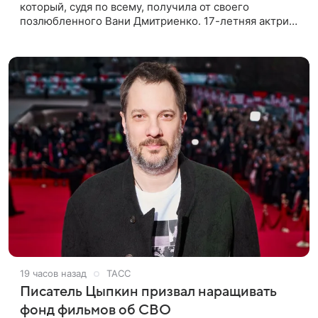
который, судя по всему, получилa от своего
позлюбленного Вани Дмитриенко. 17-летняя актриса
опубликовала в соцсетях фотографии с цветами и
подписала их словами: «Я
19 часов назад
ТАСС
Писатель Цыпкин призвал наращивать
фонд фильмов об СВО