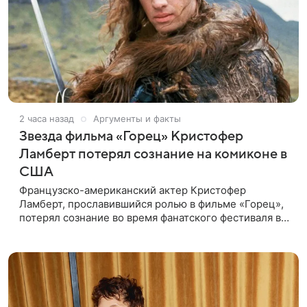
2 часа назад
Аргументы и факты
Звезда фильма «Горец» Кристофер
Ламберт потерял сознание на комиконе в
США
Французско-американский актер Кристофер
Ламберт, прославившийся ролью в фильме «Горец»,
потерял сознание во время фанатского фестиваля в
США. Об этом сообщил портал TMZ, материал
перевел aif.ru. Инцидент