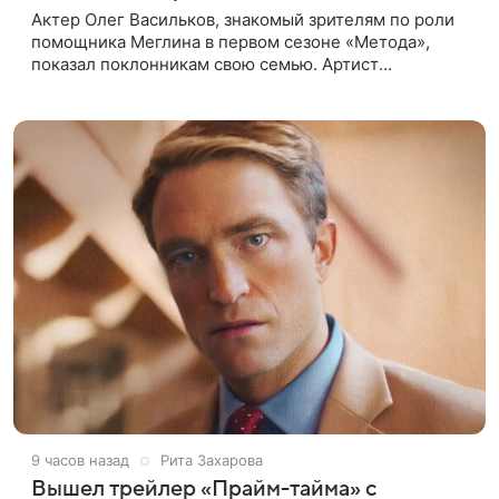
Актер Олег Васильков, знакомый зрителям по роли
помощника Меглина в первом сезоне «Метода»,
показал поклонникам свою семью. Артист
опубликовал в соцсети совместный снимок с женой
и дочерью, сделанный во время
9 часов назад
Рита Захарова
Вышел трейлер «Прайм-тайма» с