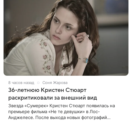
8 часов назад
Соня Жарова
36-летнюю Кристен Стюарт
раскритиковали за внешний вид
Звезда «Сумерек» Кристен Стюарт появилась на
премьере фильма «Не те девушки» в Лос-
Анджелесе. После выхода новых фотографий
актрисы пользователи соцсетей вновь заговорили о
том, как сильно она изменилась со