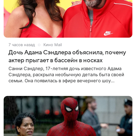
7 часов назад
Кино Mail
Дочь Адама Сэндлера объяснила, почему
актер прыгает в бассейн в носках
Санни Сэндлер, 17-летняя дочь известного Адама
Сэндлера, раскрыла необычную деталь быта своей
семьи. Она появилась в эфире вечернего шоу
Джимми Фэллона и объяснила, почему ее
знаменитый отец не снимает носки