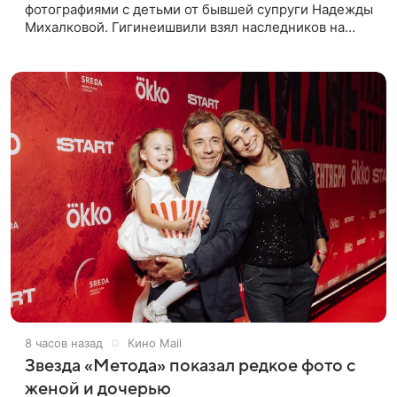
фотографиями с детьми от бывшей супруги Надежды
Михалковой. Гигинеишвили взял наследников на
отдых. На снимках дочь и сын экс-супругов позируют
рядом со стадионом. В поездке
8 часов назад
Кино Mail
Звезда «Метода» показал редкое фото с
женой и дочерью