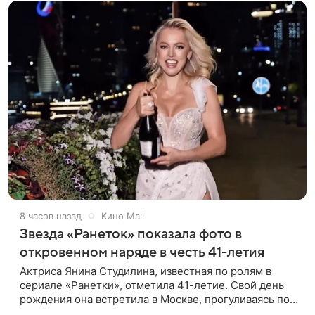
8 часов назад
Кино Mail
Звезда «Ранеток» показала фото в
откровенном наряде в честь 41-летия
Актриса Янина Студилина, известная по ролям в
сериале «Ранетки», отметила 41-летие. Свой день
рождения она встретила в Москве, прогуливаясь по
набережной. Для выхода звезда выбрала смелый