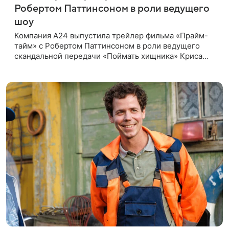
Робертом Паттинсоном в роли ведущего
шоу
Компания A24 выпустила трейлер фильма «Прайм-
тайм» с Робертом Паттинсоном в роли ведущего
скандальной передачи «Поймать хищника» Криса
Хансена. Психологический триллер расскажет о
пути Хансена к славе. В 2004