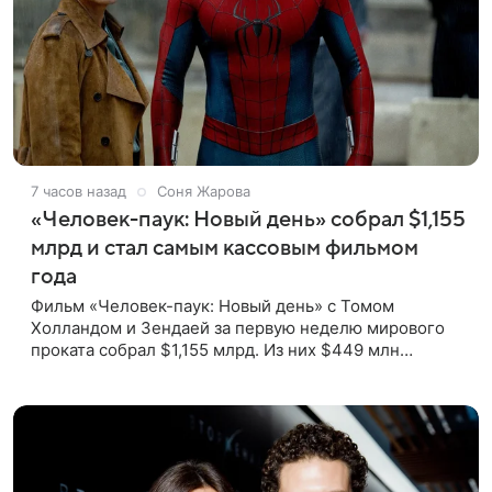
7 часов назад
Соня Жарова
«Человек-паук: Новый день» собрал $1,155
млрд и стал самым кассовым фильмом
года
Фильм «Человек-паук: Новый день» с Томом
Холландом и Зендаей за первую неделю мирового
проката собрал $1,155 млрд. Из них $449 млн
пришлись на Северную Америку — сообщает Variety.
Картина уже стала самым