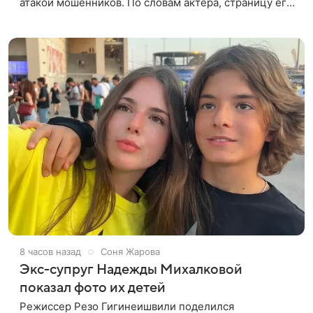
атакой мошенников. По словам актера, страницу его
магазина пытались удалить, но ее удалось частично
восстановить.
8 часов назад
Соня Жарова
Экс-супруг Надежды Михалковой
показал фото их детей
Режиссер Резо Гигинеишвили поделился