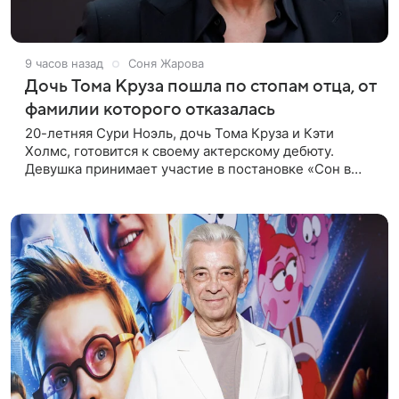
9 часов назад
Соня Жарова
Дочь Тома Круза пошла по стопам отца, от
фамилии которого отказалась
20-летняя Сури Ноэль, дочь Тома Круза и Кэти
Холмс, готовится к своему актерскому дебюту.
Девушка принимает участие в постановке «Сон в
летнюю ночь» по пьесе Уильяма Шекспира. В сети
появились фотографии с