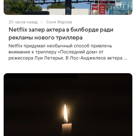
20 часов назад
Соня Жарова
Netflix запер актера в билборде ради
рекламы нового триллера
Netflix придумал необычный способ привлечь
внимание к триллеру «Последний дом» от
режиссера Луи Летерье. В Лос-Анджелесе актера на
два дня поселили внутри рекламного билборда,
оформленного как фасад жилого