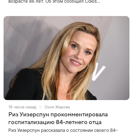
возрасте 86 лет. Об этом сообщил Союз
кинематографистов Узбекистана. «Сегодня этот мир
покинул кандидат искусств,
18 часов назад
Соня Жарова
Риз Уизерспун прокомментировала
госпитализацию 84-летнего отца
Риз Уизерспун рассказала о состоянии своего 84-