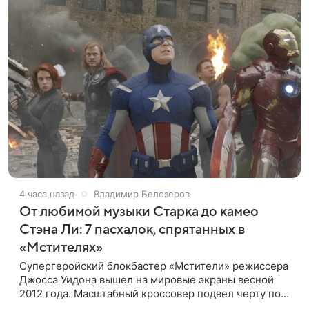
4 часа назад
Владимир Белозеров
От любимой музыки Старка до камео
Стэна Ли: 7 пасхалок, спрятанных в
«Мстителях»
Супергеройский блокбастер «Мстители» режиссера
Джосса Уидона вышел на мировые экраны весной
2012 года. Масштабный кроссовер подвел черту под
первой фазой медиафраншизы Marvel и заложил