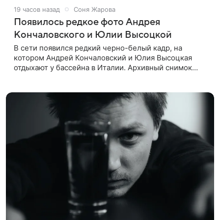
19 часов назад
Соня Жарова
Появилось редкое фото Андрея
Кончаловского и Юлии Высоцкой
В сети появился редкий черно-белый кадр, на
котором Андрей Кончаловский и Юлия Высоцкая
отдыхают у бассейна в Италии. Архивный снимок
супругов опубликовал фотограф Александр Гусов.
88-летний Кончаловский и