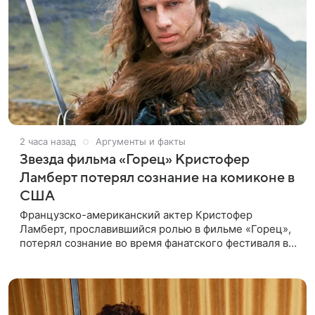
2 часа назад
Аргументы и факты
Звезда фильма «Горец» Кристофер
Ламберт потерял сознание на комиконе в
США
Французско-американский актер Кристофер
Ламберт, прославившийся ролью в фильме «Горец»,
потерял сознание во время фанатского фестиваля в
США. Об этом сообщил портал TMZ, материал
перевел aif.ru. Инцидент