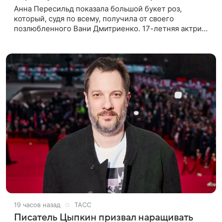
Анна Пересильд показала большой букет роз,
который, судя по всему, получилa от своего
позлюбленного Вани Дмитриенко. 17-летняя актриса
опубликовала в соцсетях фотографии с цветами и
подписала их словами: «Я
19 часов назад
ТАСС
Писатель Цыпкин призвал наращивать