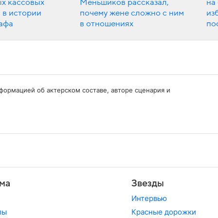
ых кассовых
Меньшиков рассказал,
на
 в истории
почему жене сложно с ним
из
афа
в отношениях
по
нформацией об актерском составе, авторе сценария и
ма
Звезды
Интервью
лы
Красные дорожки