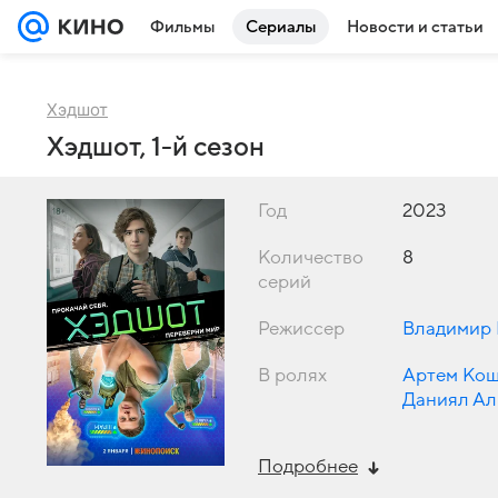
Фильмы
Сериалы
Новости и статьи
Хэдшот
Хэдшот, 1-й сезон
Год
2023
Количество
8
серий
Режиссер
Владимир 
В ролях
Артем Ко
Даниял Ал
Смирнова
,
Подробнее