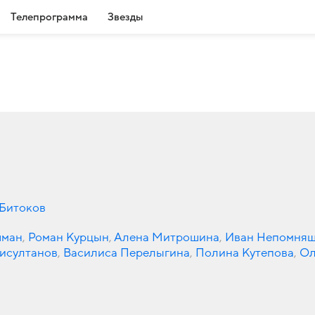
Телепрограмма
Звезды
Битоков
шман
,
Роман Курцын
,
Алена Митрошина
,
Иван Непомня
исултанов
,
Василиса Перелыгина
,
Полина Кутепова
,
Ол
Александр Кудин
,
Егор Дрозд
,
Даминик Валиуллин
,
Рен