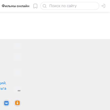
Фильмы онлайн
щий
,
ьга
ата Джало