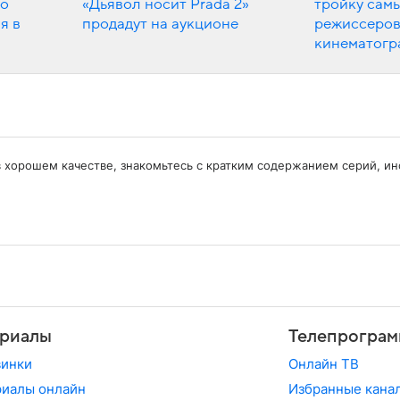
но
«Дьявол носит Prada 2»
тройку сам
я в
продадут на аукционе
режиссеров
кинематогр
 в хорошем качестве, знакомьтесь с кратким содержанием серий, и
риалы
Телепрограм
винки
Онлайн ТВ
иалы онлайн
Избранные кана