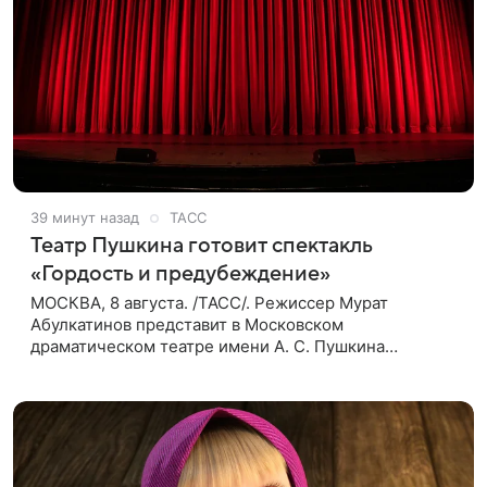
39 минут назад
ТАСС
Театр Пушкина готовит спектакль
«Гордость и предубеждение»
МОСКВА, 8 августа. /ТАСС/. Режиссер Мурат
Абулкатинов представит в Московском
драматическом театре имени А. С. Пушкина
спектакль «Гордость и предубеждение» по
одноименному роману английской писательницы
XVIII —