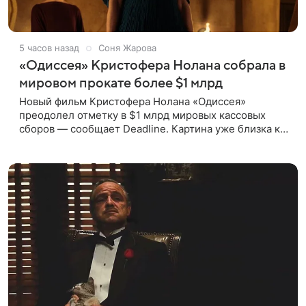
5 часов назад
Соня Жарова
«Одиссея» Кристофера Нолана собрала в
мировом прокате более $1 млрд
Новый фильм Кристофера Нолана «Одиссея»
преодолел отметку в $1 млрд мировых кассовых
сборов — сообщает Deadline. Картина уже близка к
тому, чтобы стать самым успешным фильмом в
карьере режиссера. Сейчас первое