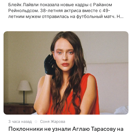
Блейк Лайвли показала новые кадры с Райаном
Рейнольдсом. 38-летняя актриса вместе с 49-
летним мужем отправилась на футбольный матч. На
стадионе супругов сопровождал фотограф Гай Арох,
который сделал серию
3 часа назад
Соня Жарова
Поклонники не узнали Аглаю Тарасову на