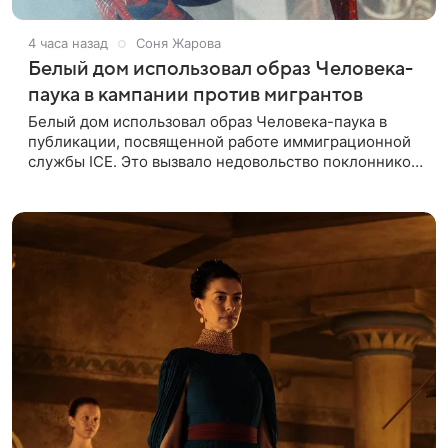
4 часа назад
Соня Жарова
Белый дом использовал образ Человека-
паука в кампании против мигрантов
Белый дом использовал образ Человека-паука в
публикации, посвященной работе иммиграционной
службы ICE. Это вызвало недовольство поклонников
Marvel — сообщает TMZ. На изображении
супергерой опутывает паутиной