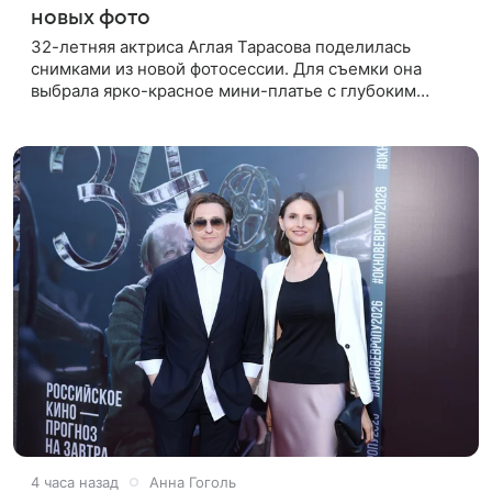
новых фото
32-летняя актриса Аглая Тарасова поделилась
снимками из новой фотосессии. Для съемки она
выбрала ярко-красное мини-платье с глубоким
вырезом и открытыми плечами. Наряд украшен
объемной драпировкой на талии и
4 часа назад
Анна Гоголь