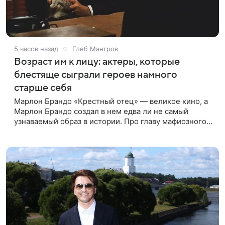
5 часов назад
Глеб Мантров
Возраст им к лицу: актеры, которые
блестяще сыграли героев намного
старше себя
Марлон Брандо «Крестный отец» — великое кино, а
Марлон Брандо создал в нем едва ли не самый
узнаваемый образ в истории. Про главу мафиозного
клана дона Вито Корлеоне знают даже те, кто не
смотрел картину