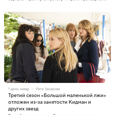
Виталий Гогунский. Вместе с ним в новом сезоне
сыграют Денис Бузин,
1 день назад
Рита Захарова
Третий сезон «Большой маленькой лжи»
отложен из-за занятости Кидман и
других звезд