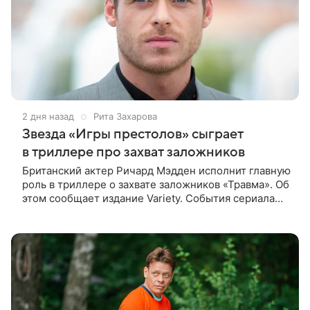
2 дня назад
Рита Захарова
Звезда «Игры престолов» сыграет
в триллере про захват заложников
Британский актер Ричард Мэдден исполнит главную
роль в триллере о захвате заложников «Травма». Об
этом сообщает издание Variety. События сериала
разворачиваются в лондонской больнице, которую
захватывают