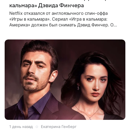
кальмара» Дэвида Финчера
Netflix отказался от англоязычного спин-оффа
«Игры в кальмара». Сериал «Игра в кальмара:
Америка» должен был снимать Дэвид Финчер. О
решении стримингового гиганта сообщает The
Playlist. О возможном расширении
1 день назад
Екатерина Генберг