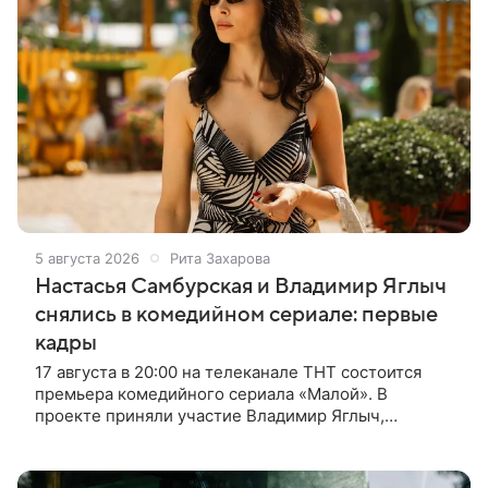
5 августа 2026
Рита Захарова
Настасья Самбурская и Владимир Яглыч
снялись в комедийном сериале: первые
кадры
17 августа в 20:00 на телеканале ТНТ состоится
премьера комедийного сериала «Малой». В
проекте приняли участие Владимир Яглыч,
Тимофей Кочнев и Настасья Самбурская. В центре
сюжета — двое полицейских из одного