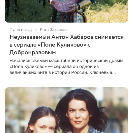
2 дня назад
Рита Захарова
Неузнаваемый Антон Хабаров снимается
в сериале «Поле Куликово» с
Добронравовым
Начались съемки масштабной исторической драмы
«Поле Куликово» — сериала об одной из
величайших битв в истории России. Ключевые
исторические роли — Дмитрия Донского и Сергия
Радонежского — исполнят Антон Хабаров