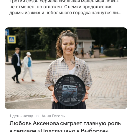
Третий сезон сериала «Большая маленькая ложь»
не отменен, но отложен. Съемки продолжения
драмы из жизни небольшого городка начнутся лишь
через полтора года, когда графики Николь Кидман и
других актрис совпадут.
1 день назад
Анна Гоголь
Любовь Аксенова сыграет главную роль
в сериале «Подслушано в Выборге»