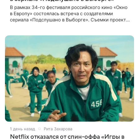
В рамках 34-го фестиваля российского кино «Окно
в Европу» состоялась встреча с создателями
сериала «Подслушано в Выборге». Съемки проекта
проходят в городе одновременно с фестивалем.
«Подслушано в Выборге» —
1 день назад
Рита Захарова
Netflix отказался от спин-оффа «Игры в