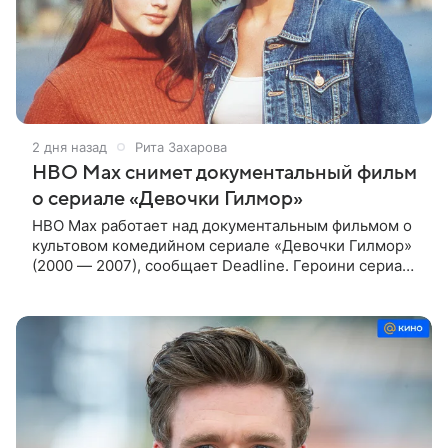
2 дня назад
Рита Захарова
HBO Max снимет документальный фильм
о сериале «Девочки Гилмор»
HBO Max работает над документальным фильмом о
культовом комедийном сериале «Девочки Гилмор»
(2000 — 2007), сообщает Deadline. Героини сериала
— молодая, немного инфантильная мать Лорелай и
ее не по годам