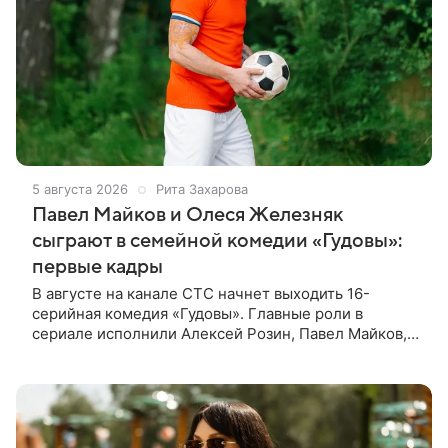
5 августа 2026
Рита Захарова
Павел Майков и Олеся Железняк
сыграют в семейной комедии «Гудовы»:
первые кадры
В августе на канале СТС начнет выходить 16-
серийная комедия «Гудовы». Главные роли в
сериале исполнили Алексей Розин, Павел Майков,
Владислав Прохоров и Олеся Железняк. За
режиссуру отвечали Дмитрий Дьяченко и