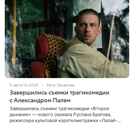
5 августа 2026
Рита Захарова
Завершились съемки трагикомедии
с Александром Палем
Завершились съемки трагикомедии «Второе
дыхание» — нового сериала Руслана Братова,
режиссера культовой короткометражки «Лалай-
Балалай» и фильма «Экспресс». Главную роль —
бывшего спортсмена, попавшего в рехаб —