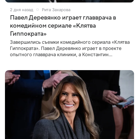
2 дня назад
Рита Захарова
Павел Деревянко играет главврача в
комедийном сериале «Клятва
Гиппократа»
Завершились съемки комедийного сериала «Клятва
Гиппократа». Павел Деревянко играет в проекте
опытного главврача клиники, а Константин
Белошапка — молодого хирурга. Виктор Живых
уверен в своей гениальности