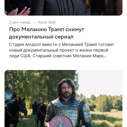
2 дня назад
Кино Mail
Про Меланию Трамп снимут
документальный сериал
Студия Amazon вместе с Меланией Трамп готовит
новый документальный проект о жизни первой
леди США. Старший советник Мелании Марк
Бекман рассказал об этом в эфире программы Real
America’s Voice. По словам