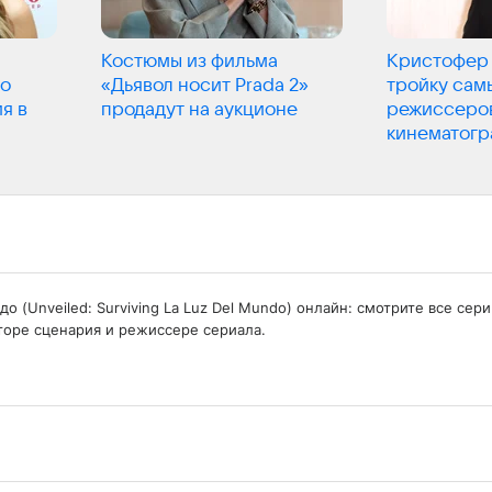
Костюмы из фильма
Кристофер 
но
«Дьявол носит Prada 2»
тройку сам
я в
продадут на аукционе
режиссеров
кинематогр
 (Unveiled: Surviving La Luz Del Mundo) онлайн: смотрите все сер
торе сценария и режиссере сериала.