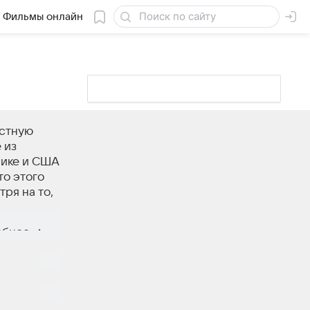
Фильмы онлайн
естную
 из
сике и США
то этого
ря на то,
 попытка
обнее