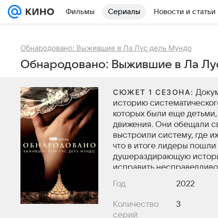
Фильмы
Сериалы
Новости и статьи
Обнародовано: Выжившие в Ла Лус дель Мундо
Обнародовано: Выжившие в Ла Лус
СЮЖЕТ 1 СЕЗОНА:
Докум
историю систематического
которых были еще детьми,
движения. Они обещали св
выстроили систему, где и
что в итоге лидеры пошли
душераздирающую историю
исправить несправедливо
Год
2022
Количество
3
серий