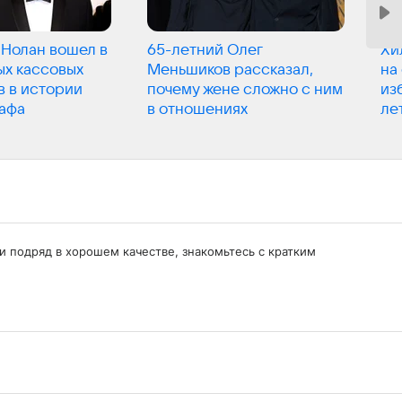
Нолан вошел в
65-летний Олег
Хи
ых кассовых
Меньшиков рассказал,
на
 в истории
почему жене сложно с ним
из
афа
в отношениях
ле
ии подряд в хорошем качестве, знакомьтесь с кратким