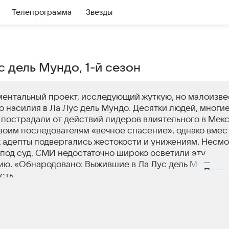
Телепрограмма
Звезды
 дель Мундо, 1-й сезон
ентальный проект, исследующий жуткую, но малоизв
 насилия в Ла Лус дель Мундо. Десятки людей, многие
 пострадали от действий лидеров влиятельного в Мек
оим последователям «вечное спасение», однако вмес
х адепты подвергались жестокости и унижениям. Несмот
 под суд, СМИ недостаточно широко осветили эту
. «Обнародовано: Выжившие в Ла Лус дель Мундо» —
Подр
сть.