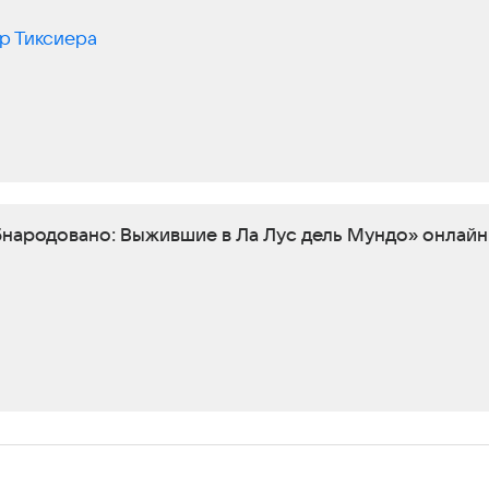
р Тиксиера
бнародовано: Выжившие в Ла Лус дель Мундо» онлайн