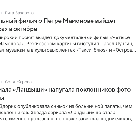
Рита Захарова
льный фильм о Петре Мамонове выйдет
рах в октябре
 широкий прокат выйдет документальный фильм «Четыре
Мамонова». Режиссером картины выступил Павел Лунгин,
л музыканта в культовых лентах «Такси-блюз» и «Остров».
Соня Жарова
иала «Ландыши» напугала поклонников фото
цы
Здорик опубликовала снимок из больничной палаты, чем
поклонников. Звезда сериала «Ландыши» не стала
 что именно произошло, но позже заверила подписчиков,