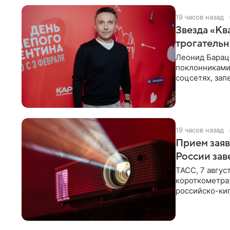
19 часов назад
Звезда «Кв
трогатель
Леонид Барац,
поклонниками
соцсетях, зап
чем говорят
19 часов назад
Прием заяв
России зав
ТАСС, 7 авгус
короткометра
российско-кип
сценарии дол