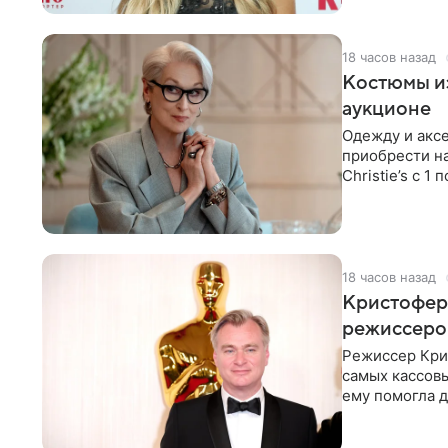
18 часов назад
Костюмы из
аукционе
Одежду и аксе
приобрести н
Christie’s с 1
поддержку
18 часов назад
Кристофер 
режиссеров
Режиссер Кри
самых кассовы
ему помогла д
момент