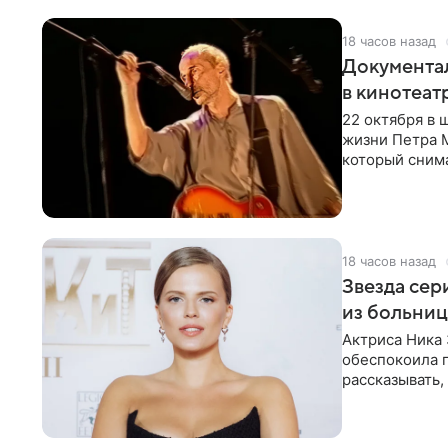
18 часов назад
Документа
в кинотеат
22 октября в
жизни Петра 
который снима
Новая работа
18 часов назад
Звезда сер
из больни
Актриса Ника 
обеспокоила 
рассказывать,
что сейчас