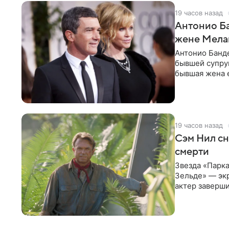
19 часов назад
Антонио Ба
жене Мела
Антонио Банде
бывшей супру
бывшая жена е
актер. По
19 часов назад
Сэм Нил сн
смерти
Звезда «Парка
Зельде» — эк
актер заверши
События фил