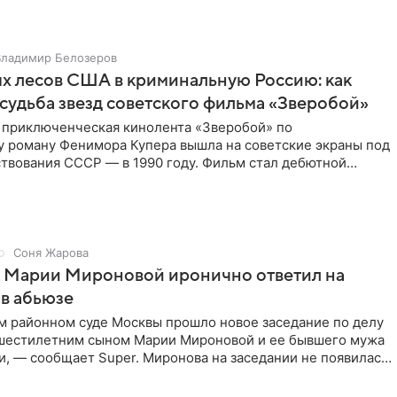
Владимир Белозеров
х лесов США в криминальную Россию: как
судьба звезд советского фильма «Зверобой»
 приключенческая кинолента «Зверобой» по
 роману Фенимора Купера вышла на советские экраны под
твования СССР — в 1990 году. Фильм стал дебютной
 работой Андрея
Соня Жарова
г Марии Мироновой иронично ответил на
в абьюзе
м районном суде Москвы прошло новое заседание по делу
 шестилетним сыном Марии Мироновой и ее бывшего мужа
, — сообщает Super. Миронова на заседании не появилась.