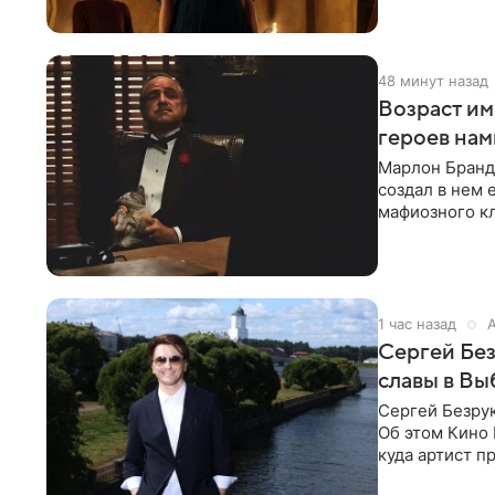
48 минут назад
Возраст им
героев нам
Марлон Бранд
создал в нем 
мафиозного кл
картину
1 час назад
Сергей Без
славы в Вы
Сергей Безрук
Об этом Кино 
куда артист п
детски».