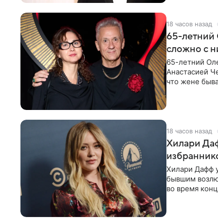
18 часов назад
65-летний 
сложно с н
65-летний Ол
Анастасией Че
что жене быва
18 часов назад
Хилари Даф
избраннико
Хилари Дафф 
бывшим возлю
во время конц
Lucky Me» — 