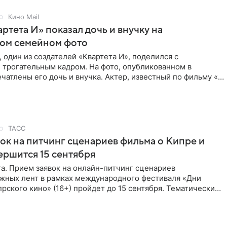
Кино Mail
артета И» показал дочь и внучку на
ном семейном фото
 один из создателей «Квартета И», поделился с
 трогательным кадром. На фото, опубликованном в
ечатлены его дочь и внучка. Актер, известный по фильму «О
ТАСС
ок на питчинг сценариев фильма о Кипре и
ершится 15 сентября
та. Прием заявок на онлайн-питчинг сценариев
жных лент в рамках международного фестиваля «Дни
рского кино» (16+) пройдет до 15 сентября. Тематически
жны быть