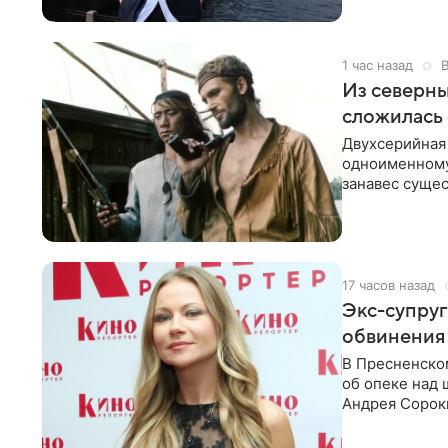
1 час назад
Из северны
сложилась 
Двухсерийная
одноименному
занавес сущес
режиссерской
17 часов назад
Экс-супру
обвинения 
В Пресненско
об опеке над
Андрея Сороки
Адвокаты