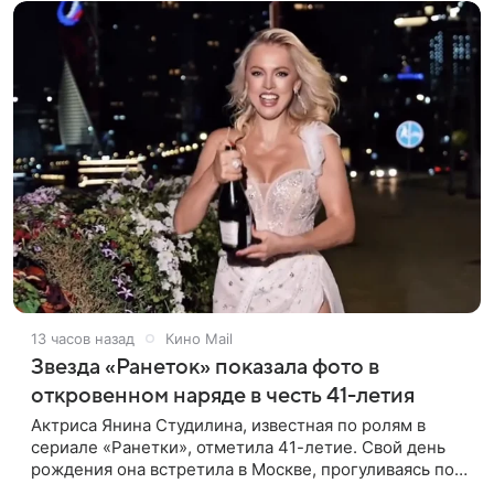
13 часов назад
Кино Mail
Звезда «Ранеток» показала фото в
откровенном наряде в честь 41-летия
Актриса Янина Студилина, известная по ролям в
сериале «Ранетки», отметила 41-летие. Свой день
рождения она встретила в Москве, прогуливаясь по
набережной. Для выхода звезда выбрала смелый