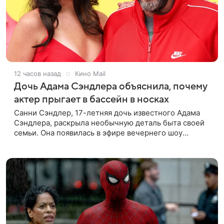
12 часов назад
Кино Mail
Дочь Адама Сэндлера объяснила, почему
актер прыгает в бассейн в носках
Санни Сэндлер, 17-летняя дочь известного Адама
Сэндлера, раскрыла необычную деталь быта своей
семьи. Она появилась в эфире вечернего шоу
Джимми Фэллона и объяснила, почему ее
знаменитый отец не снимает носки