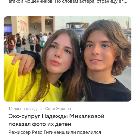
атакой мошенников. По словам актера, страницу его
магазина пытались удалить, но ее удалось частично
восстановить.
14 часов назад
Соня Жарова
Экс-супруг Надежды Михалковой
показал фото их детей
Режиссер Резо Гигинеишвили поделился