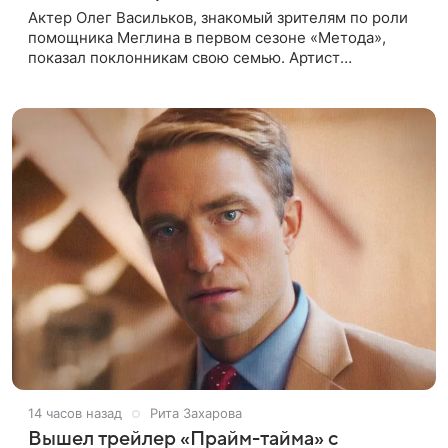
Актер Олег Васильков, знакомый зрителям по роли
помощника Меглина в первом сезоне «Метода»,
показал поклонникам свою семью. Артист
опубликовал в соцсети совместный снимок с женой
и дочерью, сделанный во время
14 часов назад
Рита Захарова
Вышел трейлер «Прайм-тайма» с