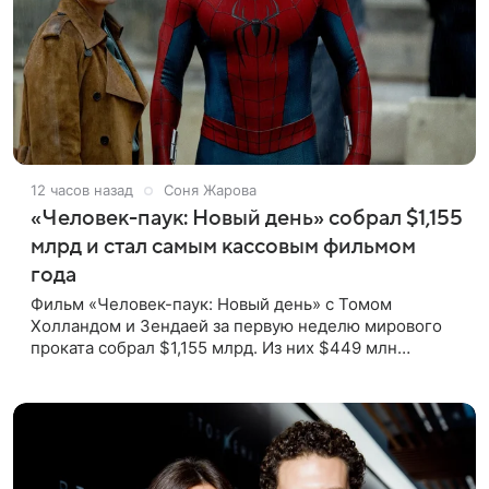
12 часов назад
Соня Жарова
«Человек-паук: Новый день» собрал $1,155
млрд и стал самым кассовым фильмом
года
Фильм «Человек-паук: Новый день» с Томом
Холландом и Зендаей за первую неделю мирового
проката собрал $1,155 млрд. Из них $449 млн
пришлись на Северную Америку — сообщает Variety.
Картина уже стала самым