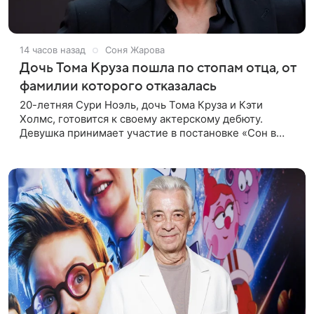
14 часов назад
Соня Жарова
Дочь Тома Круза пошла по стопам отца, от
фамилии которого отказалась
20-летняя Сури Ноэль, дочь Тома Круза и Кэти
Холмс, готовится к своему актерскому дебюту.
Девушка принимает участие в постановке «Сон в
летнюю ночь» по пьесе Уильяма Шекспира. В сети
появились фотографии с