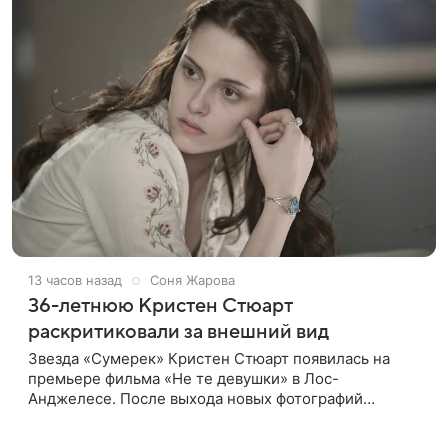
13 часов назад
Соня Жарова
36-летнюю Кристен Стюарт
раскритиковали за внешний вид
Звезда «Сумерек» Кристен Стюарт появилась на
премьере фильма «Не те девушки» в Лос-
Анджелесе. После выхода новых фотографий
актрисы пользователи соцсетей вновь заговорили о
том, как сильно она изменилась со