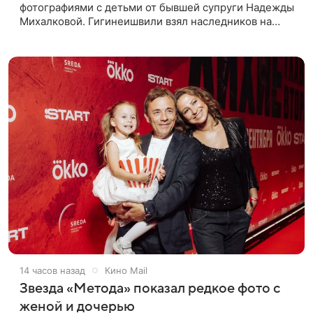
фотографиями с детьми от бывшей супруги Надежды
Михалковой. Гигинеишвили взял наследников на
отдых. На снимках дочь и сын экс-супругов позируют
рядом со стадионом. В поездке
14 часов назад
Кино Mail
Звезда «Метода» показал редкое фото с
женой и дочерью