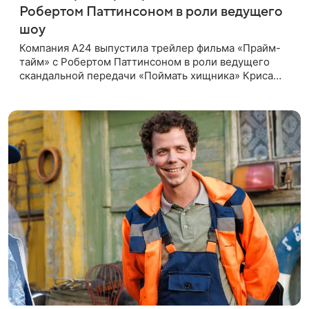
Робертом Паттинсоном в роли ведущего
шоу
Компания A24 выпустила трейлер фильма «Прайм-
тайм» с Робертом Паттинсоном в роли ведущего
скандальной передачи «Поймать хищника» Криса
Хансена. Психологический триллер расскажет о
пути Хансена к славе. В 2004