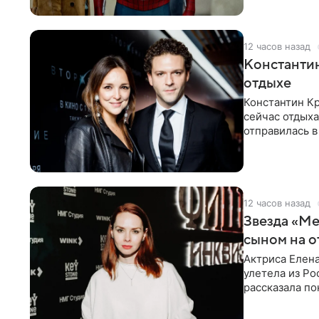
12 часов назад
Константин
отдыхе
Константин Кр
сейчас отдыха
отправилась в
показала в со
12 часов назад
Звезда «Ме
сыном на о
Актриса Елена
улетела из Ро
рассказала по