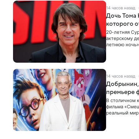
14 часов назад
Дочь Тома 
которого о
20-летняя Сур
актерскому де
летнюю ночь» 
с
14 часов назад
Добрынин, 
премьере 
В столичном к
фильма «Смеш
реальный мир
Фантастическ