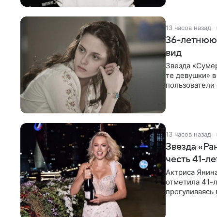
13 часов назад
36-летнюю
вид
Звезда «Суме
те девушки» 
пользователи 
изменилась с
13 часов назад
Звезда «Ра
честь 41-л
Актриса Янина
отметила 41-л
прогуливаясь 
полупрозрачн