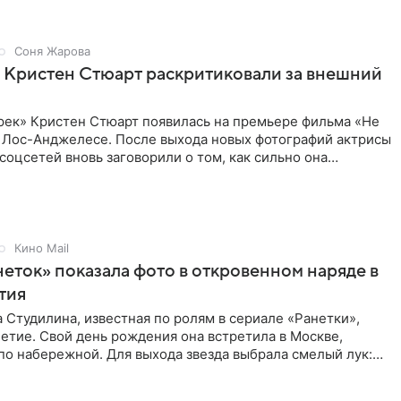
Соня Жарова
 Кристен Стюарт раскритиковали за внешний
рек» Кристен Стюарт появилась на премьере фильма «Не
в Лос-Анджелесе. После выхода новых фотографий актрисы
соцсетей вновь заговорили о том, как сильно она
о
Кино Mail
неток» показала фото в откровенном наряде в
етия
 Студилина, известная по ролям в сериале «Ранетки»,
етие. Свой день рождения она встретила в Москве,
по набережной. Для выхода звезда выбрала смелый лук:
ое