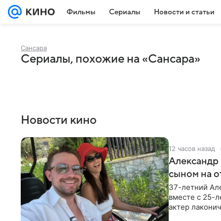
Фильмы
Сериалы
Новости и статьи
Сансара
Сериалы, похожие на «Сансара»
Новости кино
12 часов назад
Александр 
сыном на о
37-летний Ал
вместе с 25-
актер лаконич
делают селфи