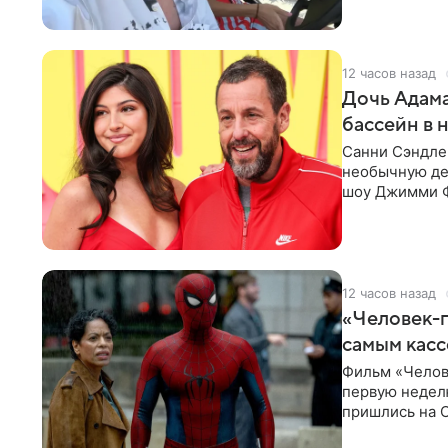
12 часов назад
Дочь Адама
бассейн в 
Санни Сэндлер
необычную дет
шоу Джимми Ф
снимает носк
12 часов назад
«Человек-п
самым кас
Фильм «Челов
первую неделю
пришлись на С
самым