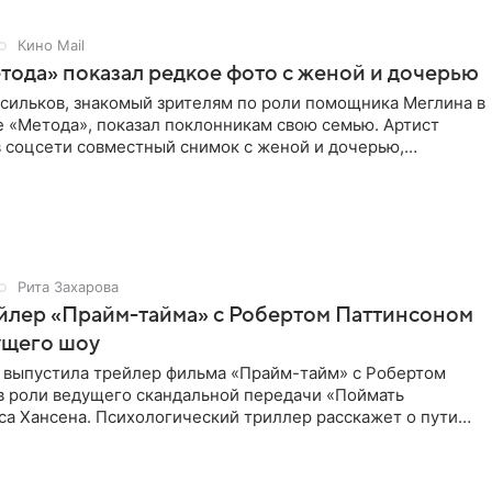
Кино Mail
тода» показал редкое фото с женой и дочерью
асильков, знакомый зрителям по роли помощника Меглина в
е «Метода», показал поклонникам свою семью. Артист
в соцсети совместный снимок с женой и дочерью,
 время
Рита Захарова
йлер «Прайм-тайма» с Робертом Паттинсоном
ущего шоу
 выпустила трейлер фильма «Прайм-тайм» с Робертом
в роли ведущего скандальной передачи «Поймать
са Хансена. Психологический триллер расскажет о пути
ве. В 2004