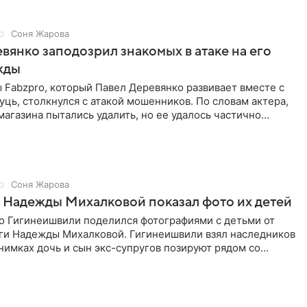
Соня Жарова
вянко заподозрил знакомых в атаке на его
жды
Fabzpro, который Павел Деревянко развивает вместе с
ць, столкнулся с атакой мошенников. По словам актера,
магазина пытались удалить, но ее удалось частично
Соня Жарова
 Надежды Михалковой показал фото их детей
о Гигинеишвили поделился фотографиями с детьми от
ги Надежды Михалковой. Гигинеишвили взял наследников
снимках дочь и сын экс-супругов позируют рядом со
поездке