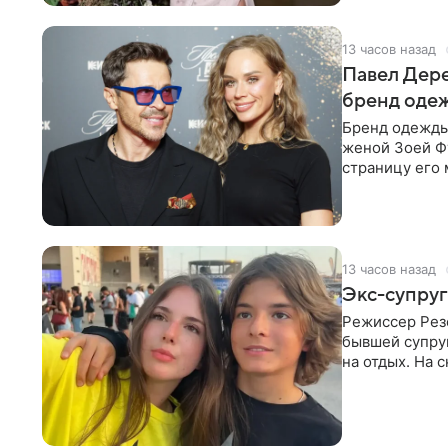
13 часов назад
Павел Дере
бренд оде
Бренд одежды 
женой Зоей Фу
страницу его 
восстановить.
13 часов назад
Экс-супруг
Режиссер Рез
бывшей супру
на отдых. На 
стадионом. В 