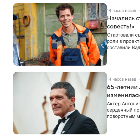
14 часов назад
Начались с
совесть!»
Стартовали съ
роли в проек
составили Вад
Светлана
14 часов назад
65-летний 
изменилась
Актер Антонио
сердечный при
поворотным мо
лучшим