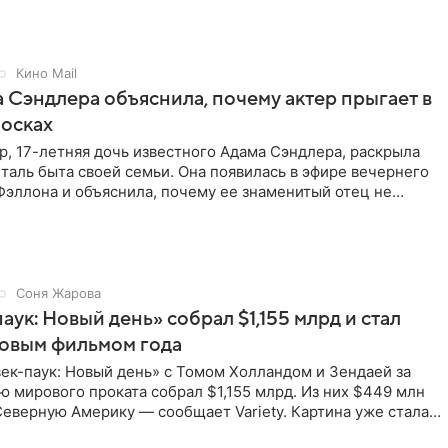
Кино Mail
 Сэндлера объяснила, почему актер прыгает в
носках
, 17-летняя дочь известного Адама Сэндлера, раскрыла
аль быта своей семьи. Она появилась в эфире вечернего
эллона и объяснила, почему ее знаменитый отец не
и
Соня Жарова
аук: Новый день» собрал $1,155 млрд и стал
совым фильмом года
ек-паук: Новый день» с Томом Холландом и Зендаей за
 мирового проката собрал $1,155 млрд. Из них $449 млн
еверную Америку — сообщает Variety. Картина уже стала