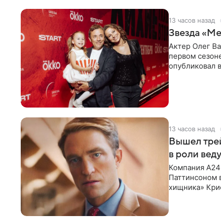
13 часов назад
Звезда «Ме
Актер Олег В
первом сезон
опубликовал 
сделанный во
13 часов назад
Вышел тре
в роли вед
Компания A24
Паттинсоном 
хищника» Кри
Хансена к сла