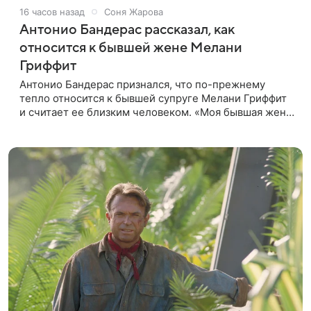
16 часов назад
Соня Жарова
Антонио Бандерас рассказал, как
относится к бывшей жене Мелани
Гриффит
Антонио Бандерас признался, что по-прежнему
тепло относится к бывшей супруге Мелани Гриффит
и считает ее близким человеком. «Моя бывшая жена
если и не мой лучший друг, то один из лучших», —
отметил актер. По