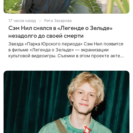
17 часов назад
Рита Захарова
Сэм Нил снялся в «Легенде о Зельде»
незадолго до своей смерти
Звезда «Парка Юрского периода» Сэм Нил появится
в фильме «Легенда о Зельде» — экранизации
культовой видеоигры. Съемки в этом проекте актер
завершил незадолго до ухода из жизни, сообщает
Deadline. События фильма