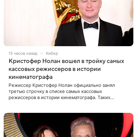
15 часов назад
Кибер
Кристофер Нолан вошел в тройку самых
кассовых режиссеров в истории
кинематографа
Режиссер Кристофер Нолан официально занял
третью строчку в списке самых кассовых
режиссеров в истории кинематографа. Таких
результатов ему помогла добиться «Одиссея»,
вышедшая 17 июля и собравшая на момент