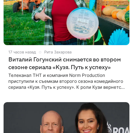
17 часов назад
Рита Захарова
Виталий Гогунский снимается во втором
сезоне сериала «Кузя. Путь к успеху»
Телеканал ТНТ и компания Norm Production
приступили к съемкам второго сезона комедийного
сериала «Кузя. Путь к успеху». К роли Кузи вернется
Виталий Гогунский. Вместе с ним в новом сезоне
сыграют Денис Бузин,