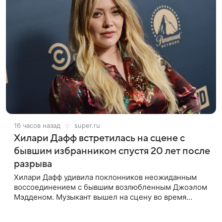
16 часов назад
super.ru
Хилари Дафф встретилась на сцене с
бывшим избранником спустя 20 лет после
разрыва
Хилари Дафф удивила поклонников неожиданным
воссоединением с бывшим возлюбленным Джоэлом
Мэдденом. Музыкант вышел на сцену во время
концерта певицы в Нью-Йорке в рамках ее мирового
тура «The Lucky Me» — спустя