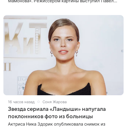
Мамонова». Режиссером картины выступил Павел
Лунгин, который снимал музыканта в культовых
лентах «Такси-блюз» и «Остров». Новая работа
16 часов назад
Соня Жарова
Звезда сериала «Ландыши» напугала
поклонников фото из больницы
Актриса Ника Здорик опубликовала снимок из