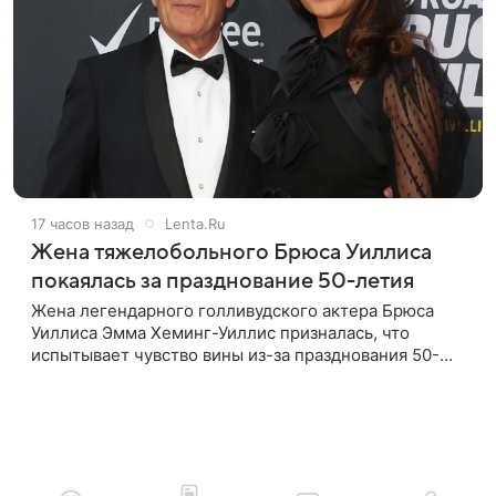
17 часов назад
Lenta.Ru
Жена тяжелобольного Брюса Уиллиса
покаялась за празднование 50-летия
Жена легендарного голливудского актера Брюса
Уиллиса Эмма Хеминг-Уиллис призналась, что
испытывает чувство вины из-за празднования 50-
летия на фоне тяжелой болезни мужа. Об этом
пишет Daily Mail. Эмма заявила,