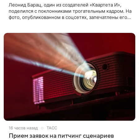
Леонид Барац, один из создателей «Квартета И»,
поделился с поклонниками трогательным кадром. На
фото, опубликованном в соцсетях, запечатлены его
дочь и внучка. Актер, известный по фильму «О чем
говорят
16 часов назад
ТАСС
Прием заявок на питчинг сценариев