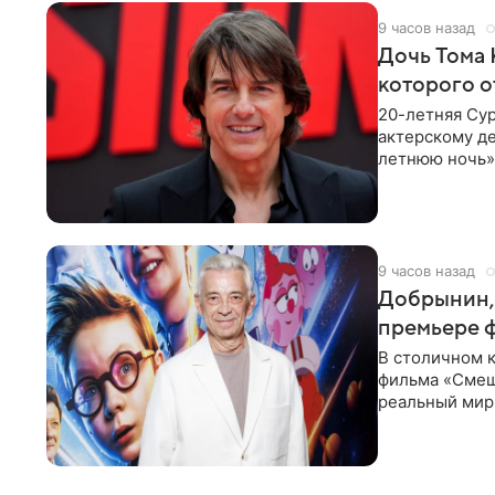
9 часов назад
Дочь Тома 
которого о
20-летняя Сур
актерскому де
летнюю ночь» 
с
9 часов назад
Добрынин, 
премьере 
В столичном к
фильма «Смеш
реальный мир
Фантастическ