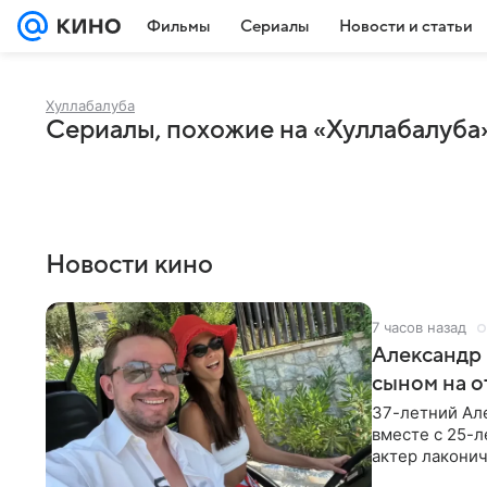
Фильмы
Сериалы
Новости и статьи
Хуллабалуба
Сериалы, похожие на «Хуллабалуба
Новости кино
7 часов назад
Александр 
сыном на о
37-летний Ал
вместе с 25-
актер лаконич
делают селфи