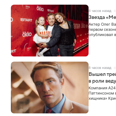
8 часов назад
Звезда «Ме
Актер Олег В
первом сезон
опубликовал 
сделанный во
8 часов назад
Вышел тре
в роли вед
Компания A24
Паттинсоном 
хищника» Кри
Хансена к сла