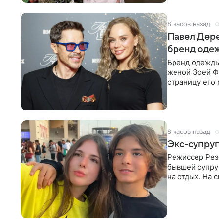
8 часов назад
Павел Дере
бренд оде
Бренд одежды 
женой Зоей Фу
страницу его 
восстановить.
8 часов назад
Экс-супруг
Режиссер Рез
бывшей супру
на отдых. На 
стадионом. В 