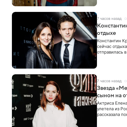
7 часов назад
Константин
отдыхе
Константин Кр
сейчас отдыха
отправилась в
показала в со
7 часов назад
Звезда «Ме
сыном на о
Актриса Елена
улетела из Ро
рассказала по