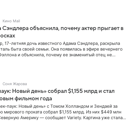
Кино Mail
 Сэндлера объяснила, почему актер прыгает в
носках
, 17-летняя дочь известного Адама Сэндлера, раскрыла
аль быта своей семьи. Она появилась в эфире вечернего
эллона и объяснила, почему ее знаменитый отец не
и
Соня Жарова
аук: Новый день» собрал $1,155 млрд и стал
совым фильмом года
ек-паук: Новый день» с Томом Холландом и Зендаей за
 мирового проката собрал $1,155 млрд. Из них $449 млн
еверную Америку — сообщает Variety. Картина уже стала