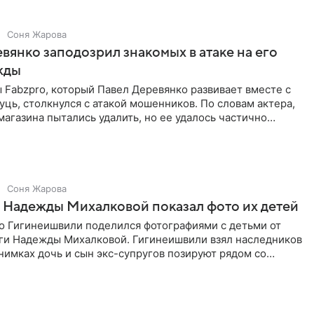
Соня Жарова
вянко заподозрил знакомых в атаке на его
жды
Fabzpro, который Павел Деревянко развивает вместе с
ць, столкнулся с атакой мошенников. По словам актера,
магазина пытались удалить, но ее удалось частично
Соня Жарова
 Надежды Михалковой показал фото их детей
о Гигинеишвили поделился фотографиями с детьми от
ги Надежды Михалковой. Гигинеишвили взял наследников
снимках дочь и сын экс-супругов позируют рядом со
поездке