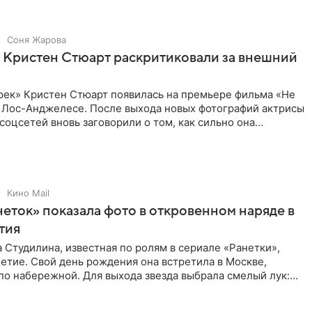
Соня Жарова
 Кристен Стюарт раскритиковали за внешний
рек» Кристен Стюарт появилась на премьере фильма «Не
в Лос-Анджелесе. После выхода новых фотографий актрисы
соцсетей вновь заговорили о том, как сильно она
о
Кино Mail
неток» показала фото в откровенном наряде в
етия
 Студилина, известная по ролям в сериале «Ранетки»,
етие. Свой день рождения она встретила в Москве,
по набережной. Для выхода звезда выбрала смелый лук:
ое