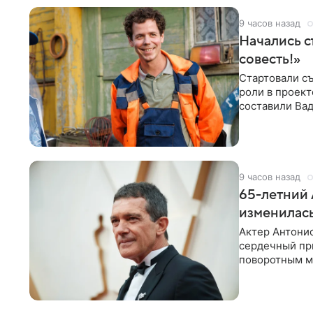
9 часов назад
Начались с
совесть!»
Стартовали съ
роли в проек
составили Вад
Светлана
9 часов назад
65-летний 
изменилась
Актер Антонио
сердечный при
поворотным мо
лучшим