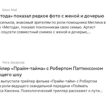
Кино Mail
тода» показал редкое фото с женой и дочерью
асильков, знакомый зрителям по роли помощника Меглина в
е «Метода», показал поклонникам свою семью. Артист
в соцсети совместный снимок с женой и дочерью,
 время
Рита Захарова
йлер «Прайм-тайма» с Робертом Паттинсоном
ущего шоу
 выпустила трейлер фильма «Прайм-тайм» с Робертом
в роли ведущего скандальной передачи «Поймать
са Хансена. Психологический триллер расскажет о пути
ве. В 2004