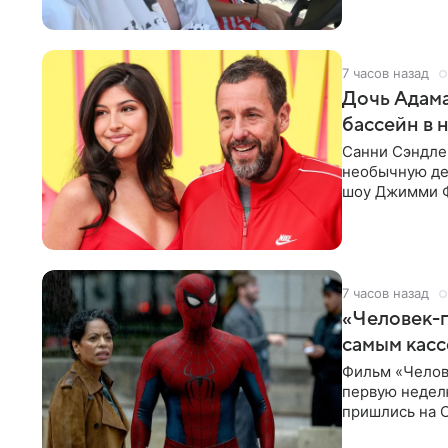
7 часов назад
Дочь Адама
бассейн в 
Санни Сэндлер
необычную дет
шоу Джимми Ф
снимает носк
7 часов назад
«Человек-п
самым кас
Фильм «Челов
первую неделю
пришлись на С
самым