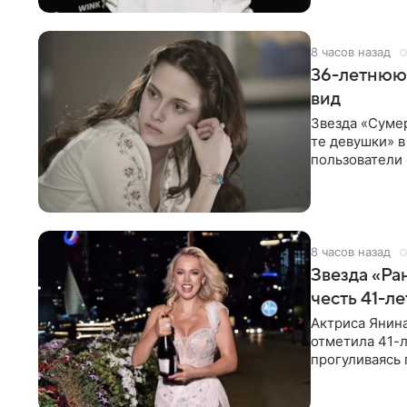
8 часов назад
36-летнюю
вид
Звезда «Суме
те девушки» 
пользователи 
изменилась с
8 часов назад
Звезда «Ра
честь 41-л
Актриса Янина
отметила 41-л
прогуливаясь 
полупрозрачн