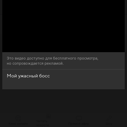
ужасный босс (Ukssi Nam Jeong-gi) доступна для
бесплатного онлайн-просмотра.
Это видео доступно для бесплатного просмотра,
но сопровождается рекламой.
Мой ужасный босс
Читать
Кино онлайн
Прямой эфир
Шоу
новости