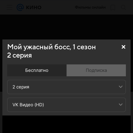
Фильмы онлайн
Мой ужасный босс,
1
сезон
2
серия
Бесплатно
Подписка
2 серия
«Кино Mail» представляет вашему вниманию 2-ю серию
1-го сезона сериала Мой ужасный босс (Ukssi Nam
VK Видео (HD)
Jeong-gi): вы можете ознакомиться с кратким
содержанием 2-й серии 1-ого сезона телесериала Мой
ужасный босс (Ukssi Nam Jeong-gi) - обратите
внимание, что 2-я серия 1-го сезона сериала Мой