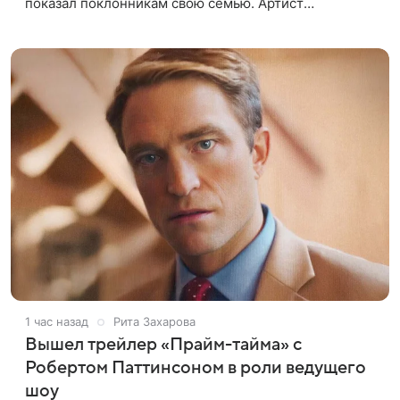
показал поклонникам свою семью. Артист
опубликовал в соцсети совместный снимок с женой
и дочерью, сделанный во время
1 час назад
Рита Захарова
Вышел трейлер «Прайм-тайма» с
Робертом Паттинсоном в роли ведущего
шоу