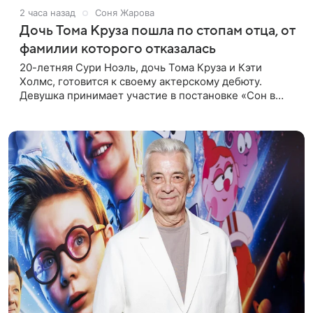
2 часа назад
Соня Жарова
Дочь Тома Круза пошла по стопам отца, от
фамилии которого отказалась
20-летняя Сури Ноэль, дочь Тома Круза и Кэти
Холмс, готовится к своему актерскому дебюту.
Девушка принимает участие в постановке «Сон в
летнюю ночь» по пьесе Уильяма Шекспира. В сети
появились фотографии с