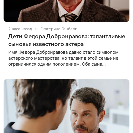
2 часа назад
Екатерина Генберг
Дети Федора Добронравова: талантливые
сыновья известного актера
Имя Федора Добронравова давно стало символом
актерского мастерства, но талант в этой семье не
ограничился одним поколением. Оба сына
народного артиста пошли по стопам отца, сумели
добиться признания и сегодня