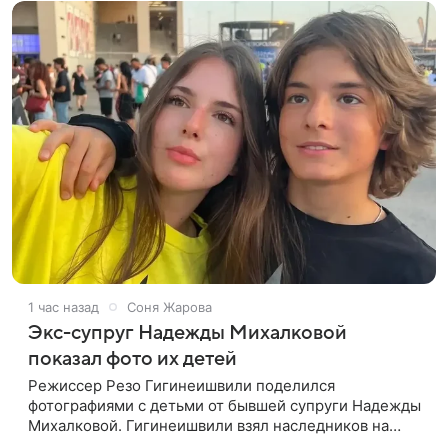
1 час назад
Соня Жарова
Экс-супруг Надежды Михалковой
показал фото их детей
Режиссер Резо Гигинеишвили поделился
фотографиями с детьми от бывшей супруги Надежды
Михалковой. Гигинеишвили взял наследников на
отдых. На снимках дочь и сын экс-супругов позируют