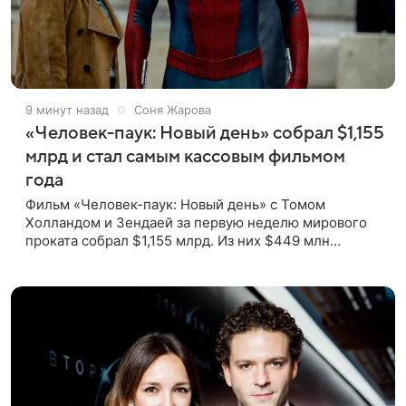
9 минут назад
Соня Жарова
«Человек-паук: Новый день» собрал $1,155
млрд и стал самым кассовым фильмом
года
Фильм «Человек-паук: Новый день» с Томом
Холландом и Зендаей за первую неделю мирового
проката собрал $1,155 млрд. Из них $449 млн
пришлись на Северную Америку — сообщает Variety.
Картина уже стала самым