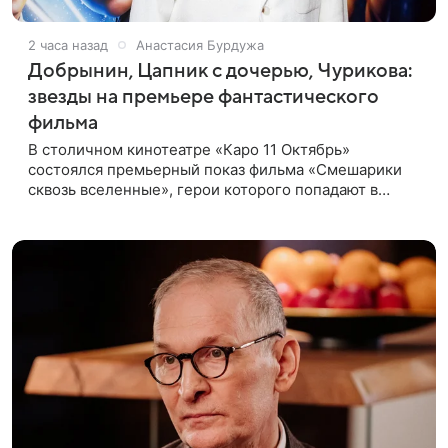
2 часа назад
Анастасия Бурдужа
Добрынин, Цапник с дочерью, Чурикова:
звезды на премьере фантастического
фильма
В столичном кинотеатре «Каро 11 Октябрь»
состоялся премьерный показ фильма «Смешарики
сквозь вселенные», герои которого попадают в
реальный мир и отправляются в космическое
путешествие. Фантастическую картину