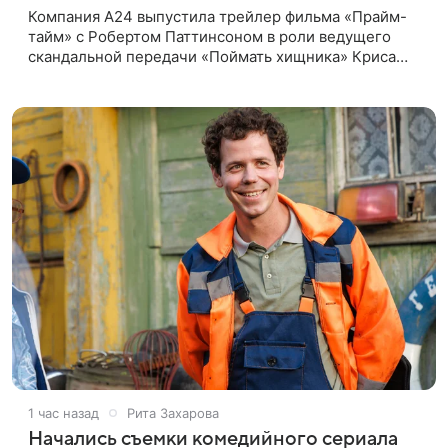
Компания A24 выпустила трейлер фильма «Прайм-
тайм» с Робертом Паттинсоном в роли ведущего
скандальной передачи «Поймать хищника» Криса
Хансена. Психологический триллер расскажет о
пути Хансена к славе. В 2004
1 час назад
Рита Захарова
Начались съемки комедийного сериала