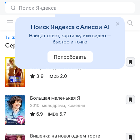
Фильмы онлайн
Поиск Яндекса с Алисой AI
Найдёт ответ, картинку или видео —
Ты ж мать!
быстро и точно
Сериалы, похожие на «Ты ж мать!»
Попробовать
Красавица и уродина
2008, мелодрама, комедия
3.9
2.0
IMDb
Большая маленькая Я
2010, мелодрама, комедия
6.9
5.7
IMDb
Вишенка на новогоднем торте