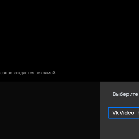
Телепрограмма
Звезды
о сопровождается рекламой.
Выберите
Vk Video