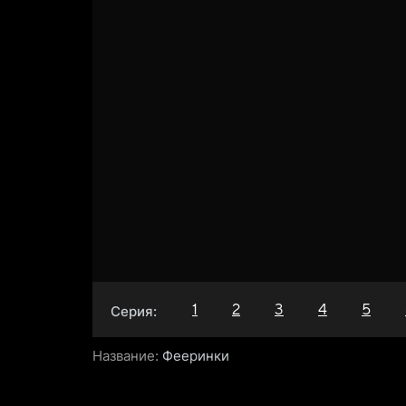
1
2
3
4
5
Серия:
Название:
Фееринки