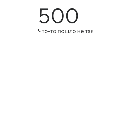
500
Что-то пошло не так