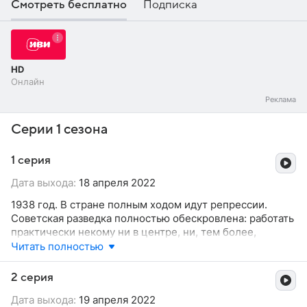
Смотреть бесплатно
Подписка
HD
Онлайн
Серии 1 сезона
1 серия
Дата выхода:
18 апреля 2022
1938 год. В стране полным ходом идут репрессии.
Советская разведка полностью обескровлена: работать
практически некому ни в центре, ни, тем более,
за рубежом. В сложившихся условиях руководство
Читать полностью
страны идет на беспрецедентный шаг — срочный
набор среди гражданского населения. Среди прочих
2 серия
выбор падает и на 30-летнего редактора
Дата выхода:
19 апреля 2022
сельскохозяйственного издательства Павла Фитина,