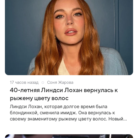
17 часов назад
Соня Жарова
40-летняя Линдси Лохан вернулась к
рыжему цвету волос
Линдси Лохан, которая долгое время была
блондинкой, сменила имидж. Она вернулась к
своему знаменитому рыжему цвету волос. Новый
образ 40-летняя актриса показала в личном блоге.
Поклонники Лохан с восторгом