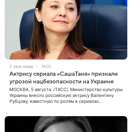
2 часа назад
ТАСС
Актрису сериала «СашаТаня» признали
угрозой нацбезопасности на Украине
МОСКВА, 5 августа. /ТАСС/. Министерство культуры
Украины внесло российскую актрису Валентину
Рубцову, известную по ролям в сериалах
«СашаТаня» и «Универ», в список лиц, создающих
угрозу национальной