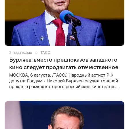
2 часа назад
ТАСС
Бурляев: вместо предпоказов западного
кино следует продвигать отечественное
МОСКВА, 6 августа. /ТАСС/. Народный артист РФ
депутат Госдумы Николай Бурляев осудил теневой
прокат, в рамках которого российские кинотеатры
показывают западные фильмы. Своим мнением он
поделился с ТАСС,