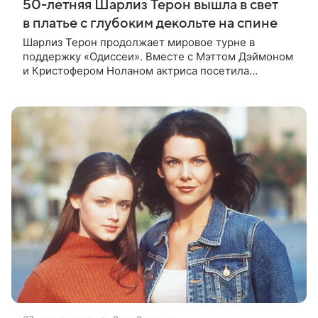
50-летняя Шарлиз Терон вышла в свет
в платье с глубоким декольте на спине
Шарлиз Терон продолжает мировое турне в
поддержку «Одиссеи». Вместе с Мэттом Дэймоном
и Кристофером Ноланом актриса посетила
корейскую премьеру фильма, где появилась в
смелом образе от Celine. 50-летняя звезда