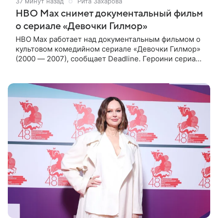
37 минут назад
Рита Захарова
HBO Max снимет документальный фильм
о сериале «Девочки Гилмор»
HBO Max работает над документальным фильмом о
культовом комедийном сериале «Девочки Гилмор»
(2000 — 2007), сообщает Deadline. Героини сериала
— молодая, немного инфантильная мать Лорелай и
ее не по годам