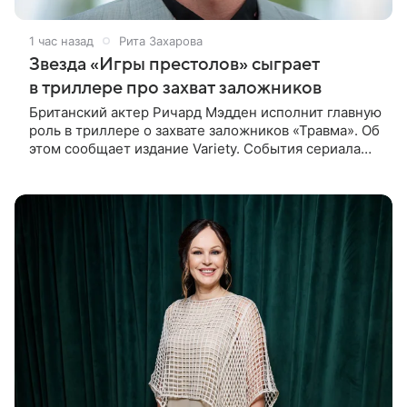
1 час назад
Рита Захарова
Звезда «Игры престолов» сыграет
в триллере про захват заложников
Британский актер Ричард Мэдден исполнит главную
роль в триллере о захвате заложников «Травма». Об
этом сообщает издание Variety. События сериала
разворачиваются в лондонской больнице, которую
захватывают