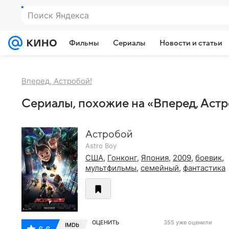
Поиск Яндекса
Фильмы
Сериалы
Новости и статьи
Вперед, Астробой!
Сериалы, похожие на «Вперед, Астр
Астробой
Astro Boy
США
,
Гонконг
,
Япония
,
2009
,
боевик
,
мультфильмы
,
семейный
,
фантастика
ОЦЕНИТЬ
355 уже оценили
IMDb