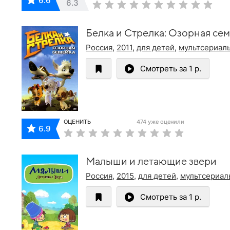
6.6
6.3
Белка и Стрелка: Озорная се
Россия
,
2011
,
для детей
,
мультсериал
Смотреть за 1 р.
ОЦЕНИТЬ
474 уже оценили
6.9
Малыши и летающие звери
Россия
,
2015
,
для детей
,
мультсериал
Смотреть за 1 р.