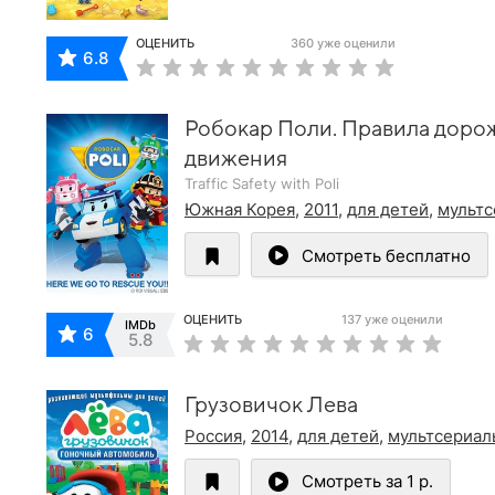
ОЦЕНИТЬ
360 уже оценили
6.8
Робокар Поли. Правила доро
движения
Traffic Safety with Poli
Южная Корея
,
2011
,
для детей
,
мульт
Смотреть бесплатно
ОЦЕНИТЬ
137 уже оценили
IMDb
6
5.8
Грузовичок Лева
Россия
,
2014
,
для детей
,
мультсериал
Смотреть за 1 р.