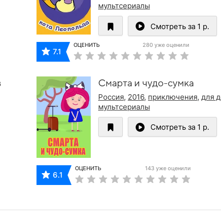
мультсериалы
Смотреть за 1 р.
ОЦЕНИТЬ
280 уже оценили
7.1
в
Смарта и чудо-сумка
Россия
,
2016
,
приключения
,
для 
мультсериалы
Смотреть за 1 р.
ОЦЕНИТЬ
143 уже оценили
6.1