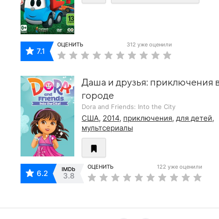
ОЦЕНИТЬ
312 уже оценили
7.1
Даша и друзья: приключения 
городе
Dora and Friends: Into the City
США
,
2014
,
приключения
,
для детей
,
мультсериалы
ОЦЕНИТЬ
122 уже оценили
IMDb
6.2
3.8