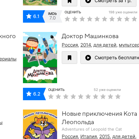
Смотреть за 1 р.
ОЦЕНИТЬ
198 уже оценили
IMDb
6.1
7.0
жного
Доктор Машинкова
Россия
,
2014
,
для детей
,
мультсе
Смотреть бесплат
сериалы
ОЦЕНИТЬ
52 уже оценили
6.2
Новые приключения Кота
Леопольда
ы
Adventures of Leopold the Cat
Россия
,
Италия
,
2015
,
для детей
,