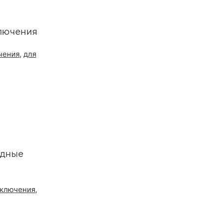
ключения
чения
,
для
одные
ключения
,