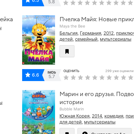
6.5
5.8
мейка
Пчелка Майя: Новые при
Maya the Bee
ы
Бельгия
,
Германия
,
2012
,
приклю
детей
,
семейный
,
мультсериалы
ОЦЕНИТЬ
299 уже оценили
IMDb
6.6
5.7
Марин и его друзья. Подв
истории
ы
Bubble Marin
Южная Корея
,
2014
,
комедия
,
при
для детей
,
мультсериалы