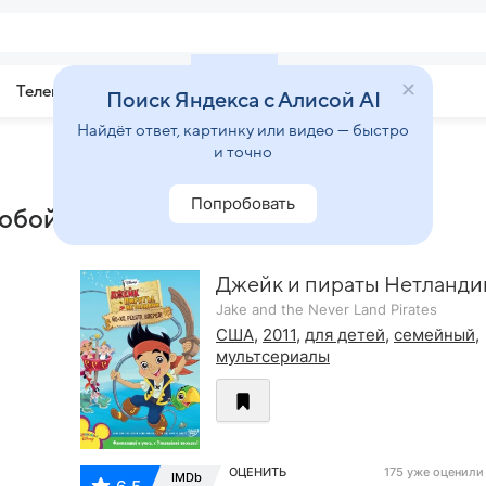
Телепрограмма
Звезды
Поиск Яндекса с Алисой AI
Найдёт ответ, картинку или видео — быстро
и точно
Попробовать
обой!»
Джейк и пираты Нетланди
Jake and the Never Land Pirates
США
,
2011
,
для детей
,
семейный
,
мультсериалы
ОЦЕНИТЬ
175 уже оценили
IMDb