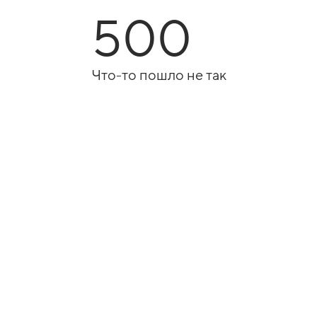
500
Что-то пошло не так