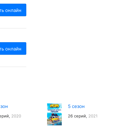
ть онлайн
ть онлайн
езон
5 сезон
ерий,
2020
26 серий,
2021