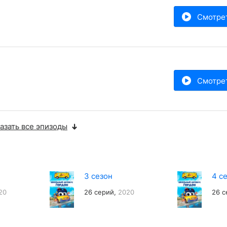
Смотре
Смотре
азать все эпизоды
3 сезон
4 с
20
26 серий,
2020
26 с