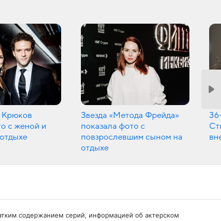
 Крюков
Звезда «Метода Фрейда»
36
о с женой и
показала фото с
Ст
 отдыхе
повзрослевшим сыном на
вн
отдыхе
кратким содержанием серий, информацией об актерском