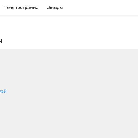
Телепрограмма
Звезды
н
уэй