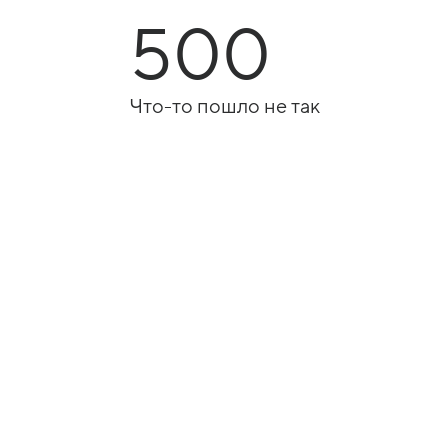
500
Что-то пошло не так