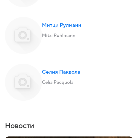
Митци Рулманн
Mitzi Ruhlmann
Селия Паквола
Celia Pacquola
Новости