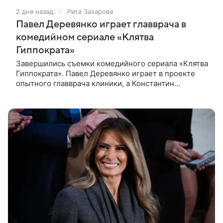
2 дня назад
Рита Захарова
Павел Деревянко играет главврача в
комедийном сериале «Клятва
Гиппократа»
Завершились съемки комедийного сериала «Клятва
Гиппократа». Павел Деревянко играет в проекте
опытного главврача клиники, а Константин
Белошапка — молодого хирурга. Виктор Живых
уверен в своей гениальности