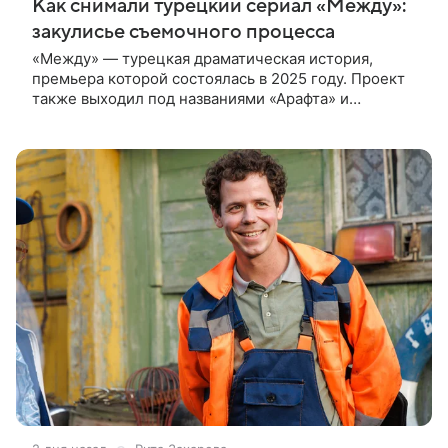
Как снимали турецкий сериал «Между»:
закулисье съемочного процесса
«Между» — турецкая драматическая история,
премьера которой состоялась в 2025 году. Проект
также выходил под названиями «Арафта» и
«Связанные судьбой». В центре сюжета — история
Атеша, который возвращается в