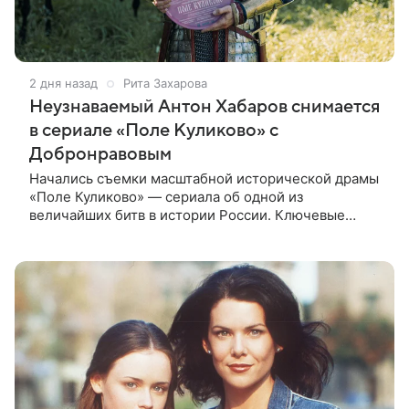
2 дня назад
Рита Захарова
Неузнаваемый Антон Хабаров снимается
в сериале «Поле Куликово» с
Добронравовым
Начались съемки масштабной исторической драмы
«Поле Куликово» — сериала об одной из
величайших битв в истории России. Ключевые
исторические роли — Дмитрия Донского и Сергия
Радонежского — исполнят Антон Хабаров