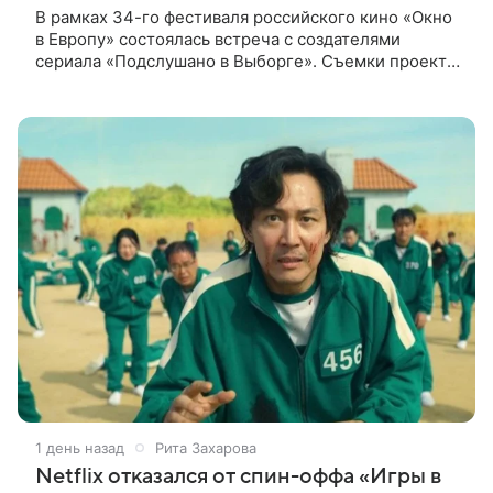
В рамках 34-го фестиваля российского кино «Окно
в Европу» состоялась встреча с создателями
сериала «Подслушано в Выборге». Съемки проекта
проходят в городе одновременно с фестивалем.
«Подслушано в Выборге» —
1 день назад
Рита Захарова
Netflix отказался от спин-оффа «Игры в