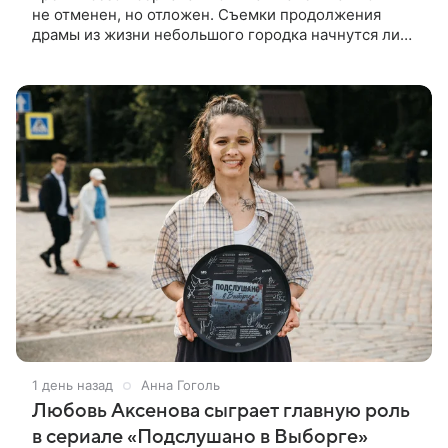
не отменен, но отложен. Съемки продолжения
драмы из жизни небольшого городка начнутся лишь
через полтора года, когда графики Николь Кидман и
других актрис совпадут.
1 день назад
Анна Гоголь
Любовь Аксенова сыграет главную роль
в сериале «Подслушано в Выборге»