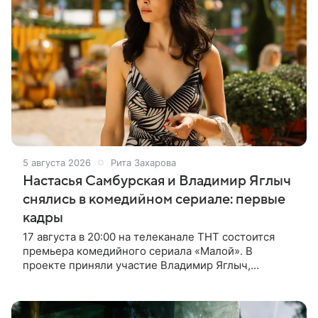
5 августа 2026
Рита Захарова
Настасья Самбурская и Владимир Яглыч
снялись в комедийном сериале: первые
кадры
17 августа в 20:00 на телеканале ТНТ состоится
премьера комедийного сериала «Малой». В
проекте приняли участие Владимир Яглыч,
Тимофей Кочнев и Настасья Самбурская. В центре
сюжета — двое полицейских из одного