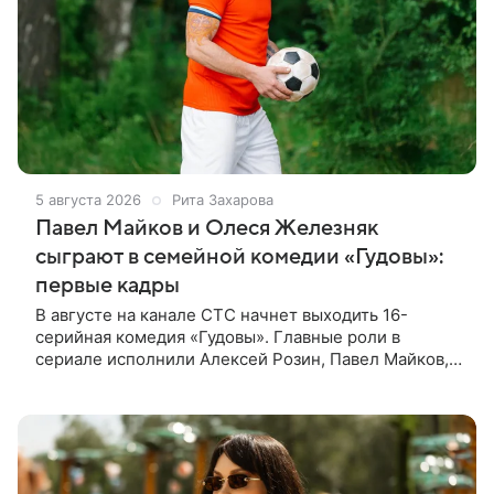
5 августа 2026
Рита Захарова
Павел Майков и Олеся Железняк
сыграют в семейной комедии «Гудовы»:
первые кадры
В августе на канале СТС начнет выходить 16-
серийная комедия «Гудовы». Главные роли в
сериале исполнили Алексей Розин, Павел Майков,
Владислав Прохоров и Олеся Железняк. За
режиссуру отвечали Дмитрий Дьяченко и