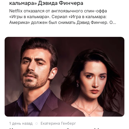
кальмара» Дэвида Финчера
Netflix отказался от англоязычного спин-оффа
«Игры в кальмара». Сериал «Игра в кальмара:
Америка» должен был снимать Дэвид Финчер. О
решении стримингового гиганта сообщает The
Playlist. О возможном расширении
1 день назад
Екатерина Генберг