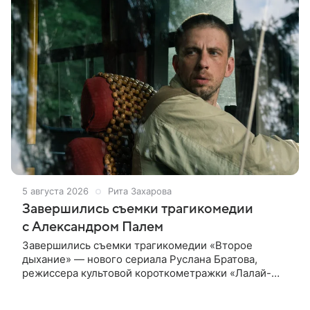
5 августа 2026
Рита Захарова
Завершились съемки трагикомедии
с Александром Палем
Завершились съемки трагикомедии «Второе
дыхание» — нового сериала Руслана Братова,
режиссера культовой короткометражки «Лалай-
Балалай» и фильма «Экспресс». Главную роль —
бывшего спортсмена, попавшего в рехаб —