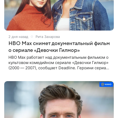
2 дня назад
Рита Захарова
HBO Max снимет документальный фильм
о сериале «Девочки Гилмор»
HBO Max работает над документальным фильмом о
культовом комедийном сериале «Девочки Гилмор»
(2000 — 2007), сообщает Deadline. Героини сериала
— молодая, немного инфантильная мать Лорелай и
ее не по годам