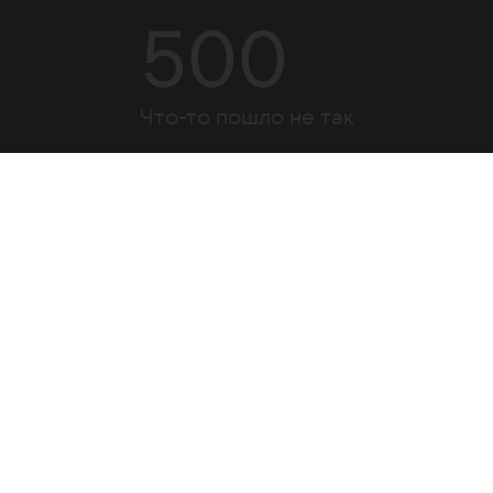
500
Что-то пошло не так