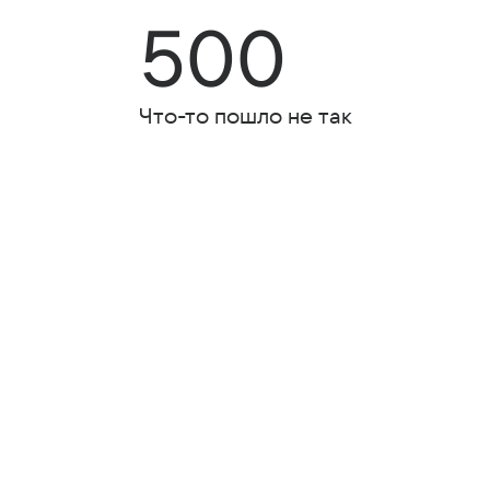
500
Что-то пошло не так